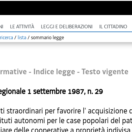
NI
LE ATTIVITÀ
LEGGI E DELIBERAZIONI
IL CITTADINO
ricerca
/
lista
/
sommario legge
rmative - Indice legge -
Testo vigente
egionale
1 settembre 1987
, n.
29
ti straordinari per favorire l' acquisizione 
tituti autonomi per le case popolari del p
are delle cooperative a proprietà indivisa