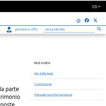
ITA
@
persone e uffici
Eseg
Ricerca
Vedi inoltre
Iter delle leggi
Costituzione
da parte
Manuale tecniche legislative
atrimonio
 poste