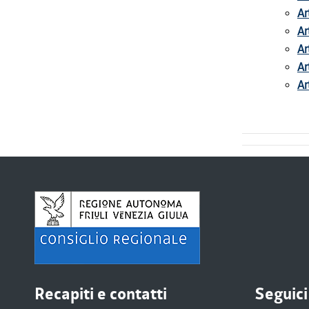
Ar
Ar
Ar
Ar
Ar
Recapiti e contatti
Seguici