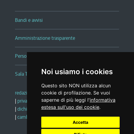
Bandi e avvisi
Amministrazione trasparente
Persone e Uffici
Noi usiamo i cookies
Sala Tiziano Tessitori
Questo sito NON utilizza alcun
redazione web
|
note legali
|
glossario
cookie di profilazione. Se vuoi
saperne di più leggi l'
informativa
|
privacy
|
social media policy
estesa sull'uso dei cookie
.
|
dichiarazione di accessibilità
|
feedback
|
cambio preferenze cookie
Accetta