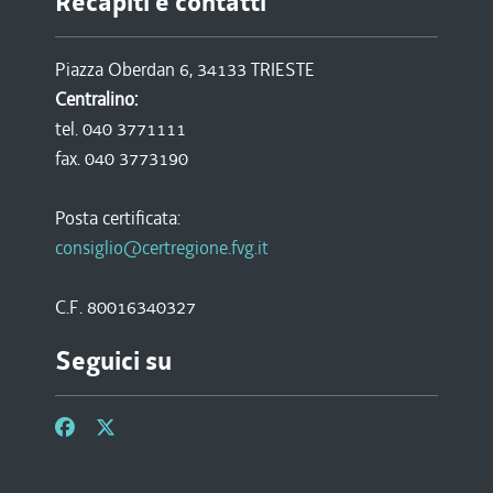
Recapiti e contatti
Piazza Oberdan 6, 34133 TRIESTE
Centralino:
tel. 040 3771111
fax. 040 3773190
Posta certificata:
consiglio@certregione.fvg.it
C.F. 80016340327
Seguici su