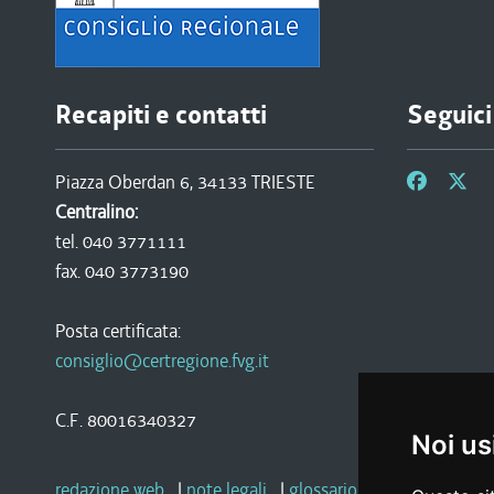
Recapiti e contatti
Seguici
Piazza Oberdan 6, 34133 TRIESTE
Centralino:
tel. 040 3771111
fax. 040 3773190
Posta certificata:
consiglio@certregione.fvg.it
C.F. 80016340327
Noi us
redazione web
|
note legali
|
glossario
|
privacy
|
socia