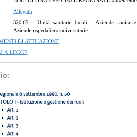
BOLLETTINO UFFICIALE REGIONALE 08/09/1980,
Allegato
320.05
-
Unità sanitarie locali - Aziende sanitarie
Aziende ospedaliero-universitarie
ENTI DI ATTUAZIONE
LLA LEGGE
io:
egionale 8 settembre 1980, n. 50
ITOLO I - Istituzione e gestione dei ruoli
Art. 1
Art. 2
Art. 3
Art. 4