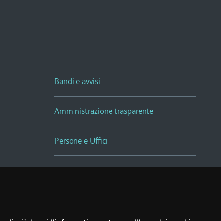
Bandi e avvisi
Amministrazione trasparente
Persone e Uffici
Sala Tiziano Tessitori
Realizzato da