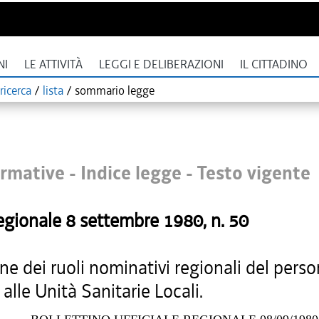
NI
LE ATTIVITÀ
LEGGI E DELIBERAZIONI
IL CITTADINO
ricerca
/
lista
/
sommario legge
rmative - Indice legge -
Testo vigente
egionale
8 settembre 1980
, n.
50
one dei ruoli nominativi regionali del pers
alle Unità Sanitarie Locali.