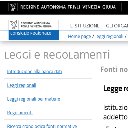
L'ISTITUZIONE
GLI ORGA
Home page
/
leggi regionali
/
LEGGI E REGOLAMENTI
Fonti no
Introduzione alla banca dati
Leggi regionali
Legge r
Leggi regionali per materie
Istituzi
Regolamenti
addetto 
Ricerca cronologica fonti normative