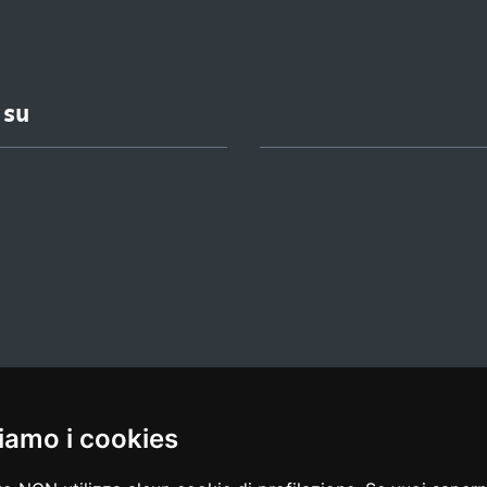
 su
iamo i cookies
l media policy
|
dichiarazione di accessibilità
|
feedback