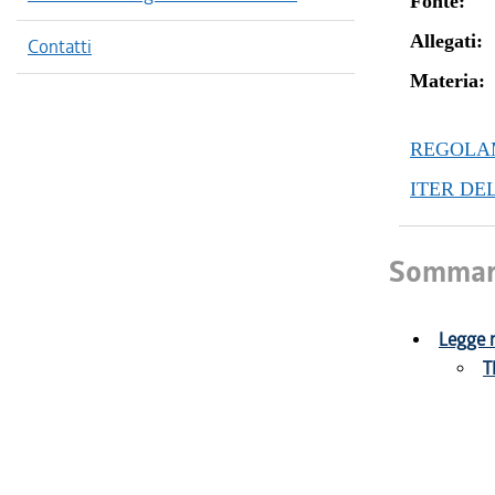
Fonte:
Allegati:
Contatti
Materia:
REGOLAM
ITER DE
Sommar
Legge r
T