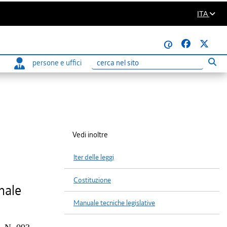
ITA
@
persone e uffici
Eseg
Ricerca
Vedi inoltre
Iter delle leggi
Costituzione
onale
Manuale tecniche legislative