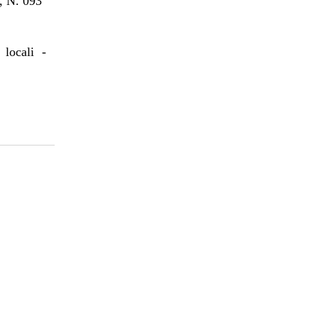
 N. 093
 locali -