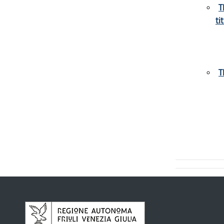
T
ti
T