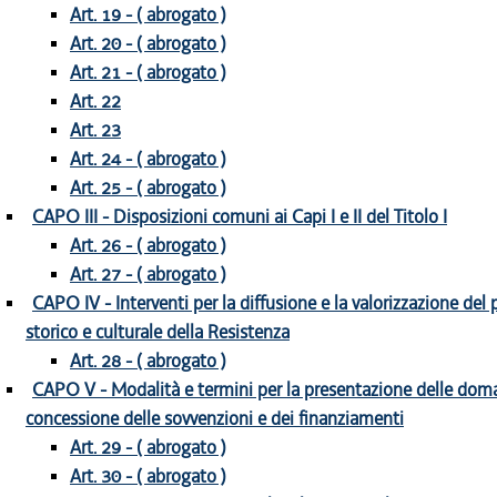
Art. 19 - ( abrogato )
Art. 20 - ( abrogato )
Art. 21 - ( abrogato )
Art. 22
Art. 23
Art. 24 - ( abrogato )
Art. 25 - ( abrogato )
CAPO III - Disposizioni comuni ai Capi I e II del Titolo I
Art. 26 - ( abrogato )
Art. 27 - ( abrogato )
CAPO IV - Interventi per la diffusione e la valorizzazione del
storico e culturale della Resistenza
Art. 28 - ( abrogato )
CAPO V - Modalità e termini per la presentazione delle doma
concessione delle sovvenzioni e dei finanziamenti
Art. 29 - ( abrogato )
Art. 30 - ( abrogato )