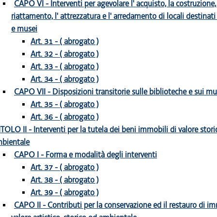
CAPO VI - Interventi per agevolare l' acquisto, la costruzione, il
riattamento, l' attrezzatura e l' arredamento di locali destinati
e musei
Art. 31 - ( abrogato )
Art. 32 - ( abrogato )
Art. 33 - ( abrogato )
Art. 34 - ( abrogato )
CAPO VII - Disposizioni transitorie sulle biblioteche e sui mu
Art. 35 - ( abrogato )
Art. 36 - ( abrogato )
ITOLO II - Interventi per la tutela dei beni immobili di valore storic
bientale
CAPO I - Forma e modalità degli interventi
Art. 37 - ( abrogato )
Art. 38 - ( abrogato )
Art. 39 - ( abrogato )
CAPO II - Contributi per la conservazione ed il restauro di im