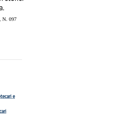
a.
 N. 097
otecari e
cari