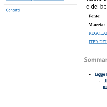
e dei be
Contatti
Fonte:
Materia:
REGOLAM
ITER DE
Sommar
Legge 
T
mu