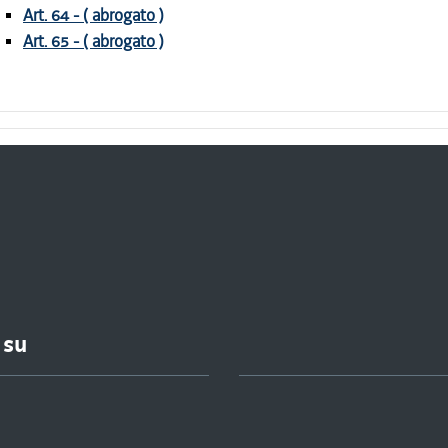
Art. 64 - ( abrogato )
Art. 65 - ( abrogato )
 su