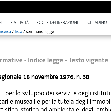
NI
LE ATTIVITÀ
LEGGI E DELIBERAZIONI
IL CITTADINO
ricerca
/
lista
/
sommario legge
rmative - Indice legge -
Testo vigente
egionale
18 novembre 1976
, n.
60
i per lo sviluppo dei servizi e degli istituti
cari e museali e per la tutela degli immobil
rtistico, storico od ambientale, degli archiv