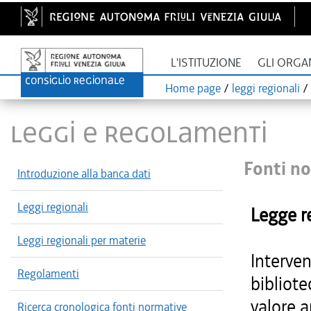
L'ISTITUZIONE
GLI ORGA
Home page
/
leggi regionali
/
LEGGI E REGOLAMENTI
Fonti no
Introduzione alla banca dati
Leggi regionali
Legge r
Leggi regionali per materie
Intervent
Regolamenti
bibliote
valore a
Ricerca cronologica fonti normative