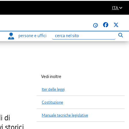
ITA
@
persone e uffici
Eseg
Ricerca
Vedi inoltre
Iter delle leggi
Costituzione
Manuale tecniche legislative
i di
i storici