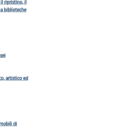
 ripristino, il
 a biblioteche
sei
o, artistico ed
mobili di