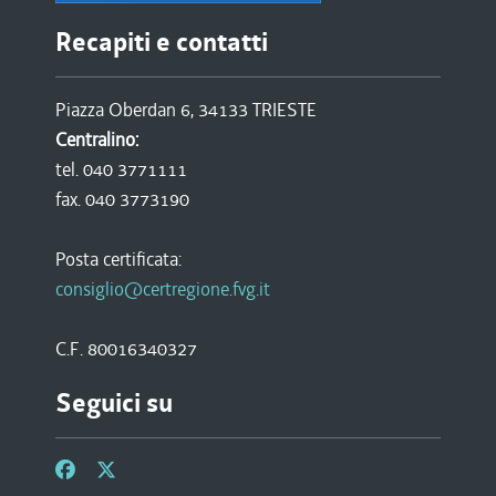
Recapiti e contatti
Piazza Oberdan 6, 34133 TRIESTE
Centralino:
tel. 040 3771111
fax. 040 3773190
Posta certificata:
consiglio@certregione.fvg.it
C.F. 80016340327
Seguici su