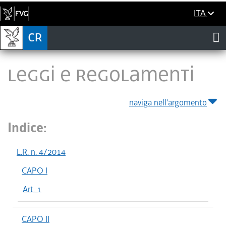
ITA
LEGGI E REGOLAMENTI
naviga nell'argomento
Indice:
L.R. n. 4/2014
CAPO I
Art. 1
CAPO II