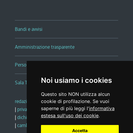
Bandi e avvisi
Amministrazione trasparente
Persone e Uffici
Noi usiamo i cookies
Sala Tiziano Tessitori
Questo sito NON utilizza alcun
redazione web
|
note legali
|
glossario
cookie di profilazione. Se vuoi
saperne di più leggi l'
informativa
|
privacy
|
social media policy
estesa sull'uso dei cookie
.
|
dichiarazione di accessibilità
|
feedback
|
cambio preferenze cookie
Accetta