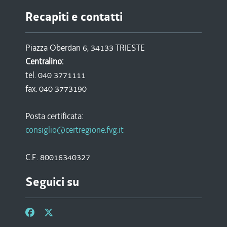
Recapiti e contatti
Piazza Oberdan 6, 34133 TRIESTE
Centralino:
tel. 040 3771111
fax. 040 3773190
Posta certificata:
consiglio@certregione.fvg.it
C.F. 80016340327
Seguici su