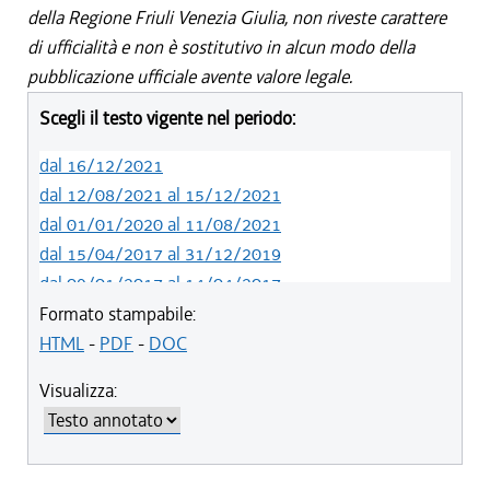
della Regione Friuli Venezia Giulia, non riveste carattere
di ufficialità e non è sostitutivo in alcun modo della
pubblicazione ufficiale avente valore legale.
Scegli il testo vigente nel periodo:
dal 16/12/2021
dal 12/08/2021 al 15/12/2021
dal 01/01/2020 al 11/08/2021
dal 15/04/2017 al 31/12/2019
dal 09/01/2017 al 14/04/2017
dal 23/07/2015 al 08/01/2017
Formato stampabile:
dal 08/08/2014 al 22/07/2015
HTML
-
PDF
-
DOC
dal 28/03/2014 al 07/08/2014
Visualizza: