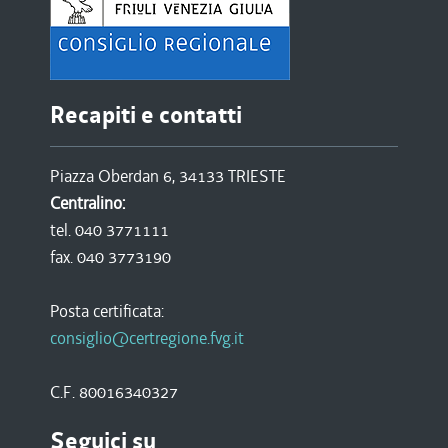
Recapiti e contatti
Piazza Oberdan 6, 34133 TRIESTE
Centralino:
tel. 040 3771111
fax. 040 3773190
Posta certificata:
consiglio@certregione.fvg.it
C.F. 80016340327
Seguici su