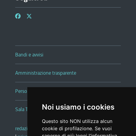
Bandi e avvisi
Amministrazione trasparente
Persone e Uffici
Noi usiamo i cookies
Sala Tiziano Tessitori
Questo sito NON utilizza alcun
redazione web
|
note legali
|
glossario
cookie di profilazione. Se vuoi
saperne di più leggi l'
informativa