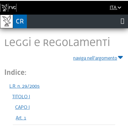
ITA
LEGGI E REGOLAMENTI
naviga nell'argomento
Indice:
L.R. n. 29/2005
TITOLO I
CAPO I
Art. 1