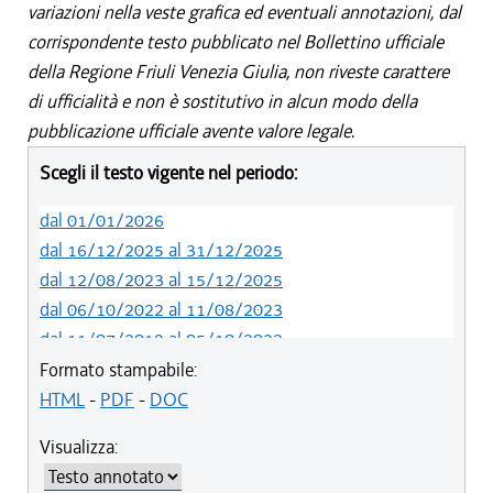
variazioni nella veste grafica ed eventuali annotazioni, dal
corrispondente testo pubblicato nel Bollettino ufficiale
della Regione Friuli Venezia Giulia, non riveste carattere
di ufficialità e non è sostitutivo in alcun modo della
pubblicazione ufficiale avente valore legale.
Scegli il testo vigente nel periodo:
dal 01/01/2026
dal 16/12/2025 al 31/12/2025
dal 12/08/2023 al 15/12/2025
dal 06/10/2022 al 11/08/2023
dal 11/07/2019 al 05/10/2022
dal 01/05/2019 al 10/07/2019
Formato stampabile:
dal 12/04/2018 al 30/04/2019
HTML
-
PDF
-
DOC
dal 29/03/2018 al 11/04/2018
Visualizza:
dal 01/01/2018 al 28/03/2018
dal 09/11/2017 al 31/12/2017