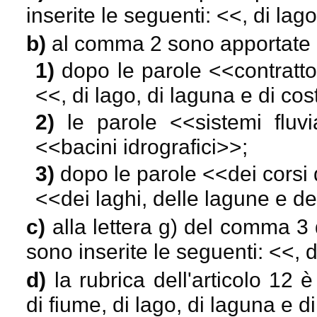
inserite le seguenti: <<
, di lag
b)
al comma 2 sono apportate 
1)
dopo le parole <<
contratt
<<
, di lago, di laguna e di cos
2)
le parole <<
sistemi fluvi
<<
bacini idrografici
>>;
3)
dopo le parole <<
dei corsi
<<
dei laghi, delle lagune e deg
c)
alla lettera g) del comma 3
sono inserite le seguenti: <<
, 
d)
la rubrica dell'articolo 12 
di fiume, di lago, di laguna e d