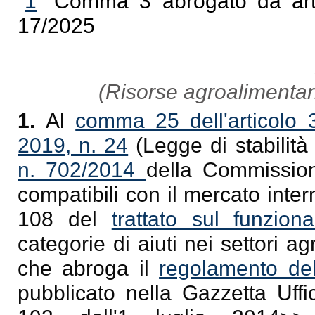
1
Comma 3 abrogato da art. 
17/2025
(Risorse agroalimentari,
1.
Al
comma 25 dell'articolo 
2019, n. 24
(Legge di stabilità
n. 702/2014
della Commissio
compatibili con il mercato inter
108 del
trattato sul funzio
categorie di aiuti nei settori ag
che abroga il
regolamento de
pubblicato nella Gazzetta Uffi