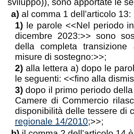
sviluppo)), sono apportate le s
a)
al comma 1 dell'articolo 13:
1)
le parole <<
Nel periodo in
dicembre 2023:
>> sono sost
della completa transizione 
misure di sostegno:
>>;
2)
alla lettera a) dopo le paro
le seguenti: <<
fino alla dism
3)
dopo il primo periodo della
Camere di Commercio rilascian
disponibilità delle tessere di 
regionale 14/2010
;>>;
b)
il comma 2 dell'articolo 14 