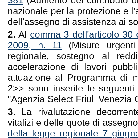
381
(Aumento del contributo ord
nazionale per la protezione e l
dell'assegno di assistenza ai s
2.
Al
comma 3 dell'articolo 30 
2009, n. 11
(Misure urgenti
regionale, sostegno al reddi
accelerazione di lavori pubbl
attuazione al Programma di ma
2
>> sono inserite le seguenti
"Agenzia Select Friuli Venezia G
3.
La rivalutazione decorren
vitalizi e delle quote di assegno v
della legge regionale 7 giugn