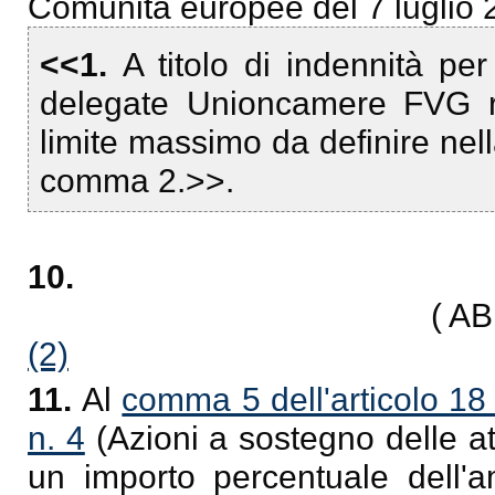
Comunità europee del 7 luglio 2
<<1.
A titolo di indennità per 
delegate Unioncamere FVG ri
limite massimo da definire nell
comma 2.>>.
10.
( A
(2)
11.
Al
comma 5 dell'articolo 18
n. 4
(Azioni a sostegno delle att
un importo percentuale dell'