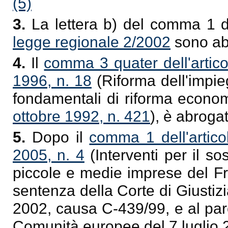
(5)
3.
La lettera b) del comma 1 del
legge regionale 2/2002
sono ab
4.
Il
comma 3 quater dell'artic
1996, n. 18
(Riforma dell'impieg
fondamentali di riforma econom
ottobre 1992, n. 421
), è abroga
5.
Dopo il
comma 1 dell'artico
2005, n. 4
(Interventi per il so
piccole e medie imprese del Fr
sentenza della Corte di Giusti
2002, causa C-439/99, e al par
Comunità europee del 7 luglio 20