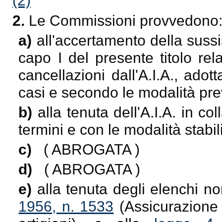
(2)
2.
Le Commissioni provvedono
a)
all'accertamento della sussis
capo I del presente titolo rel
cancellazioni dall'A.I.A., ado
casi e secondo le modalità previ
b)
alla tenuta dell'A.I.A. in col
termini e con le modalità stabil
c)
( ABROGATA )
d)
( ABROGATA )
e)
alla tenuta degli elenchi no
1956, n. 1533
(Assicurazione o