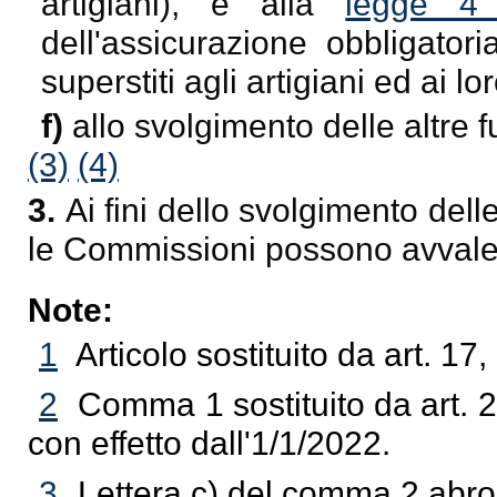
artigiani), e alla
legge 4 
dell'assicurazione obbligatori
superstiti agli artigiani ed ai lor
f)
allo svolgimento delle altre f
(3)
(4)
3.
Ai fini dello svolgimento dell
le Commissioni possono avvalersi
Note:
1
Articolo sostituito da art. 1
2
Comma 1 sostituito da art. 2
con effetto dall'1/1/2022.
3
Lettera c) del comma 2 abrog