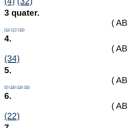
(4)
(32)
3 quater.
( A
(11)
(17)
(33)
4.
( A
(34)
5.
( A
(5)
(18)
(19)
(35)
6.
( A
(22)
7.