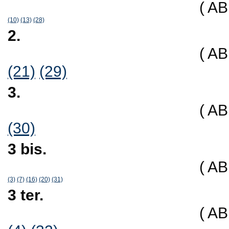
( A
(10)
(13)
(28)
2.
( A
(21)
(29)
3.
( A
(30)
3 bis.
( A
(3)
(7)
(16)
(20)
(31)
3 ter.
( A