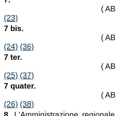
( A
(23)
7 bis.
( A
(24)
(36)
7 ter.
( A
(25)
(37)
7 quater.
( A
(26)
(38)
8.
L'Amministrazione regionale 