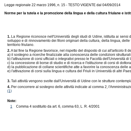
Legge regionale 22 marzo 1996, n. 15 - TESTO VIGENTE dal 04/09/2014
Norme per la tutela e la promozione della lingua e della cultura friulane e istit
1.
La Regione riconosce nell'Università degli studi di Udine, istituita ai sensi 
sviluppo e di rinnovamento dei filoni originari della cultura, della lingua, delle t
territorio friulano.
2.
A tal fine la Regione favorisce, nel rispetto del disposto di cui all'articolo 8 
a) il sostegno a ricerche finalizzate alla conoscenza delle condizioni strutturali 
b) l'attivazione di corsi ufficiali o integrativi presso le Facoltà dell'Università
c) la concessione di borse di studio e di ricerca e l'istituzione di corsi di dottora
d) la pubblicazione di collane scientifiche atte a favorire la conoscenza delle att
e) l'attivazione di corsi sulla lingua e cultura del Friuli in Università di altri 
3.
Tali attività vengono svolte dall'Università di Udine con le strutture contempl
4.
Per concorrere al sostegno delle attività indicate al comma 2, l'Amministrazi
(1)
Note:
1
Comma 4 sostituito da art. 6, comma 63, L. R. 4/2001