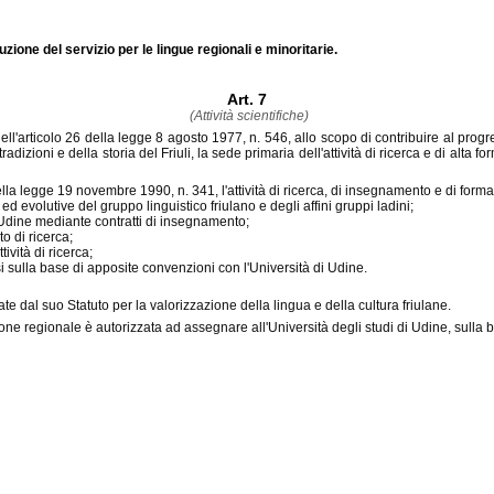
uzione del servizio per le lingue regionali e minoritarie.
Art. 7
(Attività scientifiche)
dell'articolo 26 della legge 8 agosto 1977, n. 546, allo scopo di contribuire al prog
radizioni e della storia del Friuli, la sede primaria dell'attività di ricerca e di alta 
della legge 19 novembre 1990, n. 341, l'attività di ricerca, di insegnamento e di formaz
ed evolutive del gruppo linguistico friulano e degli affini gruppi ladini;
 di Udine mediante contratti di insegnamento;
to di ricerca;
ività di ricerca;
Paesi sulla base di apposite convenzioni con l'Università di Udine.
ate dal suo Statuto per la valorizzazione della lingua e della cultura friulane.
one regionale è autorizzata ad assegnare all'Università degli studi di Udine, sulla 