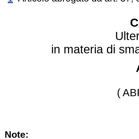
C
Ulter
in materia di smal
( A
Note: