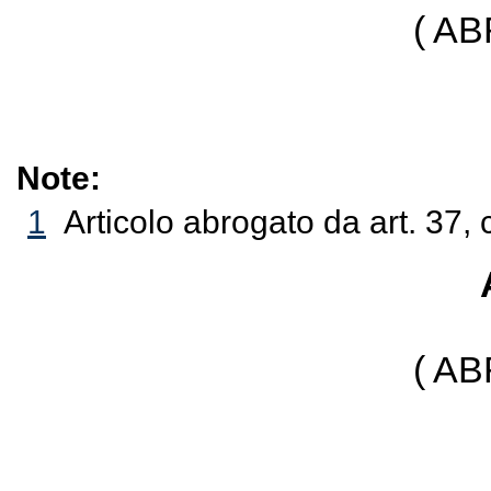
( A
Note:
1
Articolo abrogato da art. 37, 
( A