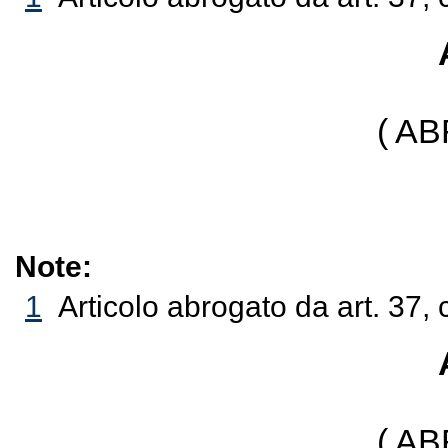
( A
Note:
1
Articolo abrogato da art. 37, 
( A