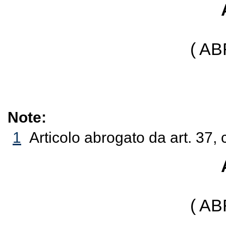
( A
Note:
1
Articolo abrogato da art. 37, 
( A