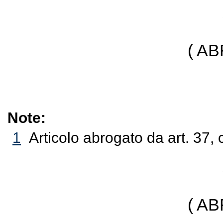
( A
Note:
1
Articolo abrogato da art. 37, 
( A