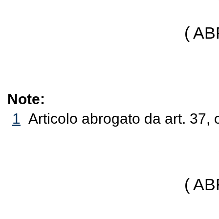
( A
Note:
1
Articolo abrogato da art. 37, 
( A