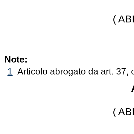
( A
Note:
1
Articolo abrogato da art. 37, 
( A