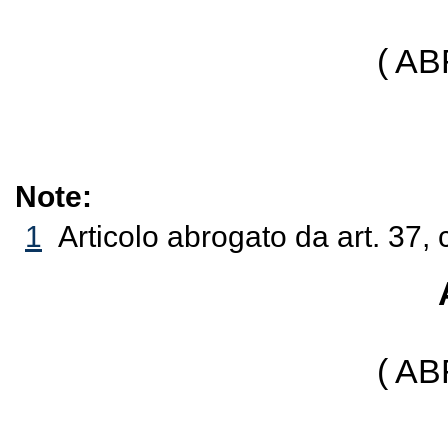
( A
Note:
1
Articolo abrogato da art. 37, 
( A