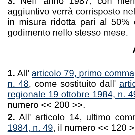
3.
Nell' anno 1987, con riferi
aggiuntivo verrà corrisposto n
in misura ridotta pari al 50% 
godimento nello stesso mese.
1.
All'
articolo 79, primo comma,
n. 48
, come sostituito dall'
art
regionale 19 ottobre 1984, n. 4
numero << 200 >>.
2.
All' articolo 14, ultimo co
1984, n. 49
, il numero << 120 >