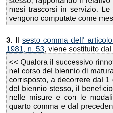
stesso, rapportando il relativ
mesi trascorsi in servizio. Le 
vengono computate come mese
3.
Il
sesto comma dell' articol
1981, n. 53
, viene sostituito da
<< Qualora il successivo rinno
nel corso del biennio di matur
corrisposto, a decorrere dal 
del biennio stesso, il beneficio
nelle misure e con le modali
quarto comma e dal precedent