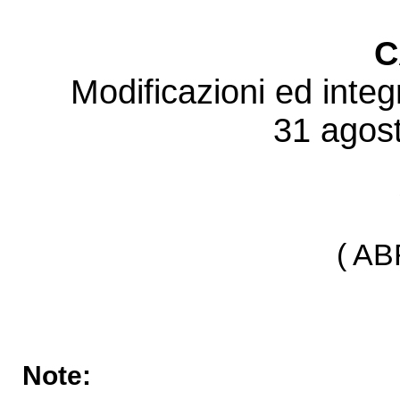
C
Modificazioni ed integ
31 agost
( A
Note: