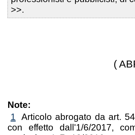
>>.
( A
Note:
1
Articolo abrogato da art. 54
con effetto dall'1/6/2017, com