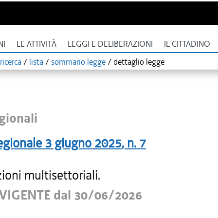
NI
LE ATTIVITÀ
LEGGI E DELIBERAZIONI
IL CITTADINO
ricerca
/
lista
/
sommario legge
/
dettaglio legge
gionali
egionale
3 giugno 2025
, n.
7
ioni multisettoriali.
VIGENTE dal 30/06/2026