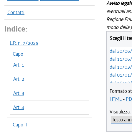
Avviso legal
eventuali an
Contatti
Regione Friul
Indice:
modo della p
Scegli il t
L.R. n. 7/2025
dal 30/06
Capo I
dal 11/06
Art. 1
dal 10/03
dal 01/01
Art. 2
dal 16/12
dal 05/06
Formato st
Art. 3
HTML
-
PD
Art. 4
Visualizza:
Capo II