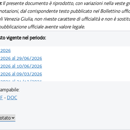
e:
Il presente documento è riprodotto, con variazioni nella veste gr
notazioni, dal corrispondente testo pubblicato nel Bollettino uffic
i Venezia Giulia, non riveste carattere di ufficialità e non è sostit
ubblicazione ufficiale avente valore legale.
esto vigente nel periodo:
/2026
/2026 al 29/06/2026
/2026 al 10/06/2026
/2026 al 09/03/2026
/2025 al 31/12/2025
/2025 al 15/12/2025
ampabile:
F
-
DOC