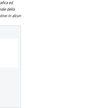
afica ed
iale della
utivo in alcun