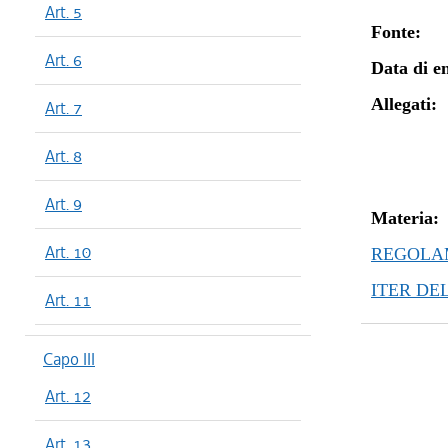
Art. 5
Fonte:
Art. 6
Data di en
Allegati:
Art. 7
Art. 8
Art. 9
Materia:
Art. 10
REGOLAM
ITER DE
Art. 11
Capo III
Art. 12
Art. 13