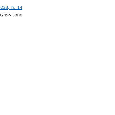
2023, n. 14
024
>> sono