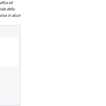
afica ed
iale della
utivo in alcun