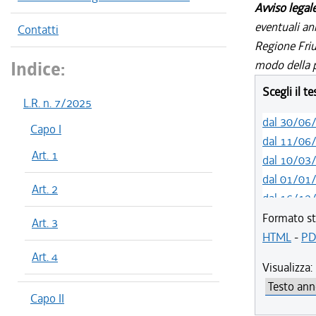
Avviso legal
eventuali an
Contatti
Regione Friul
Indice:
modo della p
Scegli il t
L.R. n. 7/2025
dal 30/06
Capo I
dal 11/06
Art. 1
dal 10/03
dal 01/01
Art. 2
dal 16/12
dal 05/06
Formato st
Art. 3
HTML
-
PD
Art. 4
Visualizza:
Capo II