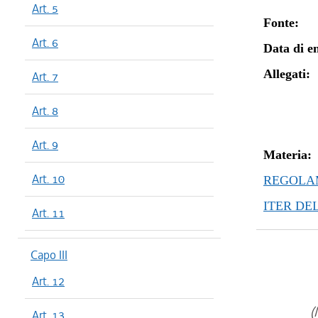
Art. 5
Fonte:
Art. 6
Data di en
Allegati:
Art. 7
Art. 8
Art. 9
Materia:
Art. 10
REGOLAM
ITER DE
Art. 11
Capo III
Art. 12
(
Art. 13