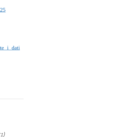
25
te i dati
1)