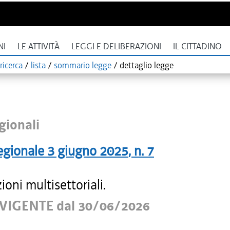
NI
LE ATTIVITÀ
LEGGI E DELIBERAZIONI
IL CITTADINO
ricerca
/
lista
/
sommario legge
/
dettaglio legge
gionali
egionale
3 giugno 2025
, n.
7
ioni multisettoriali.
VIGENTE dal 30/06/2026