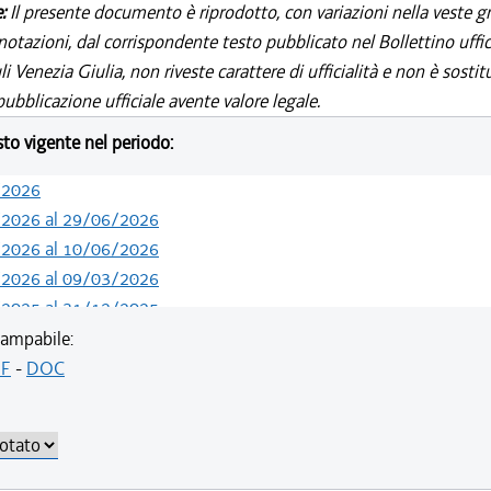
e:
Il presente documento è riprodotto, con variazioni nella veste gr
notazioni, dal corrispondente testo pubblicato nel Bollettino uffic
i Venezia Giulia, non riveste carattere di ufficialità e non è sostit
ubblicazione ufficiale avente valore legale.
esto vigente nel periodo:
/2026
/2026 al 29/06/2026
/2026 al 10/06/2026
/2026 al 09/03/2026
/2025 al 31/12/2025
/2025 al 15/12/2025
ampabile:
F
-
DOC