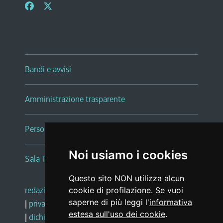
Bandi e avvisi
Amministrazione trasparente
Persone e Uffici
Noi usiamo i cookies
Sala Tiziano Tessitori
Questo sito NON utilizza alcun
redazione web
|
note legali
|
glossario
cookie di profilazione. Se vuoi
saperne di più leggi l'
informativa
|
privacy
|
social media policy
estesa sull'uso dei cookie
.
|
dichiarazione di accessibilità
|
feedback