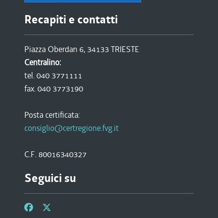
Recapiti e contatti
Piazza Oberdan 6, 34133 TRIESTE
Centralino:
tel. 040 3771111
fax. 040 3773190
Posta certificata:
consiglio@certregione.fvg.it
C.F. 80016340327
Seguici su