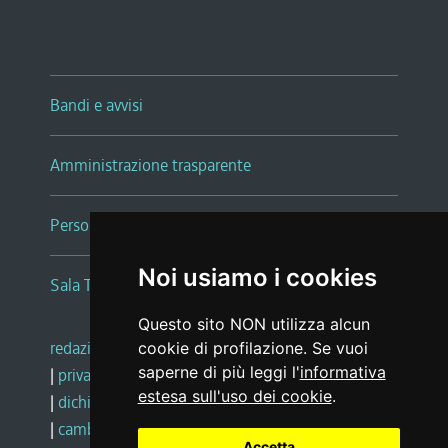
Bandi e avvisi
Amministrazione trasparente
Persone e Uffici
Noi usiamo i cookies
Sala Tiziano Tessitori
Questo sito NON utilizza alcun
redazione web
|
note legali
|
glossario
cookie di profilazione. Se vuoi
saperne di più leggi l'
informativa
|
privacy
|
social media policy
estesa sull'uso dei cookie
.
|
dichiarazione di accessibilità
|
feedback
|
cambio preferenze cookie
Accetta