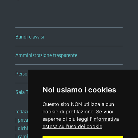
Bandi e avvisi
Amministrazione trasparente
Persone e Uffici
Noi usiamo i cookies
Sala Tiziano Tessitori
Questo sito NON utilizza alcun
redazione web
|
note legali
|
glossario
cookie di profilazione. Se vuoi
saperne di più leggi l'
informativa
|
privacy
|
social media policy
estesa sull'uso dei cookie
.
|
dichiarazione di accessibilità
|
feedback
|
cambio preferenze cookie