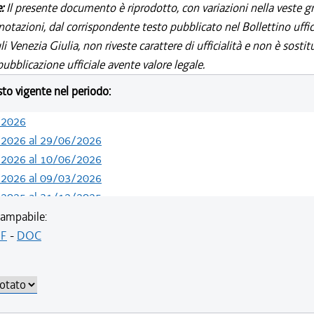
e:
Il presente documento è riprodotto, con variazioni nella veste gr
notazioni, dal corrispondente testo pubblicato nel Bollettino uffic
i Venezia Giulia, non riveste carattere di ufficialità e non è sostit
ubblicazione ufficiale avente valore legale.
esto vigente nel periodo:
/2026
/2026 al 29/06/2026
/2026 al 10/06/2026
/2026 al 09/03/2026
/2025 al 31/12/2025
/2025 al 15/12/2025
ampabile:
F
-
DOC