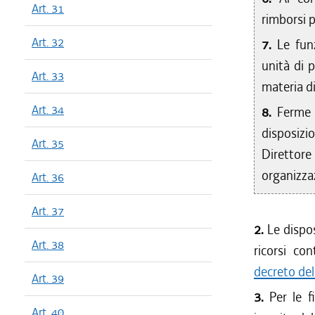
Art. 31
rimborsi p
Art. 32
7.
Le fun
unità di 
Art. 33
materia di
Art. 34
8.
Ferme 
disposizio
Art. 35
Direttor
organizza
Art. 36
Art. 37
2.
Le dispo
Art. 38
ricorsi co
decreto de
Art. 39
3.
Per le fi
Art. 40