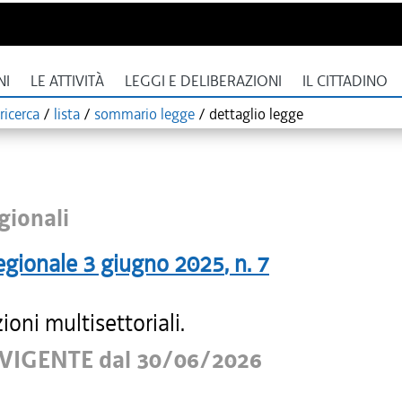
NI
LE ATTIVITÀ
LEGGI E DELIBERAZIONI
IL CITTADINO
ricerca
/
lista
/
sommario legge
/
dettaglio legge
gionali
egionale
3 giugno 2025
, n.
7
ioni multisettoriali.
VIGENTE dal 30/06/2026