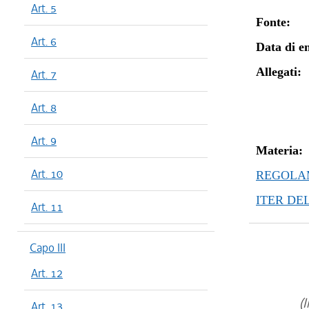
Art. 5
Fonte:
Art. 6
Data di en
Allegati:
Art. 7
Art. 8
Art. 9
Materia:
Art. 10
REGOLAM
ITER DE
Art. 11
Capo III
Art. 12
(I
Art. 13