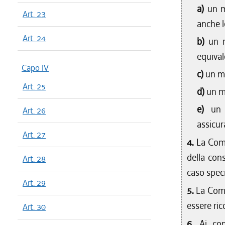
a)
un m
Art. 23
anche l
Art. 24
b)
un m
equival
Capo IV
c)
un me
Art. 25
d)
un m
e)
un 
Art. 26
assicur
Art. 27
4.
La Comm
della cons
Art. 28
caso speci
Art. 29
5.
La Comm
essere ric
Art. 30
6.
Ai co