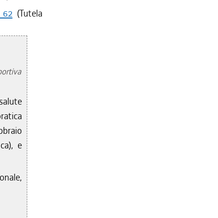
 62
(Tutela
portiva
salute
ratica
bbraio
ca), e
onale,