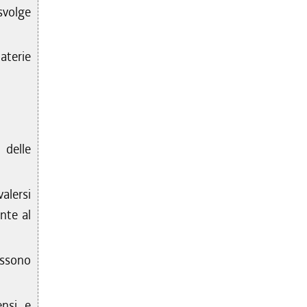
svolge
aterie
delle
alersi
nte al
ossono
ensi e