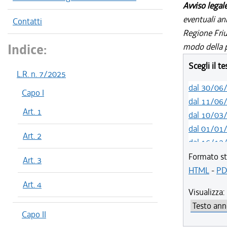
Avviso legal
eventuali an
Contatti
Regione Friul
Indice:
modo della p
Scegli il t
L.R. n. 7/2025
dal 30/06
Capo I
dal 11/06
Art. 1
dal 10/03
dal 01/01
Art. 2
dal 16/12
dal 05/06
Formato st
Art. 3
HTML
-
PD
Art. 4
Visualizza:
Capo II