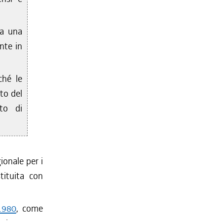
da una
nte in
ché le
nto del
to di
ionale per i
tituita con
.
/1980
, come