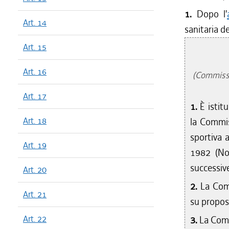
1.
Dopo l'
Art. 14
sanitaria de
Art. 15
Art. 16
(Commissio
Art. 17
1.
È istit
Art. 18
la Commis
sportiva a
Art. 19
1982 (Nor
successive
Art. 20
2.
La Com
Art. 21
su propost
Art. 22
3.
La Comm