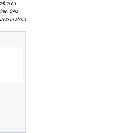
afica ed
iale della
utivo in alcun