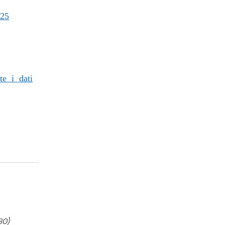
25
te i dati
80)