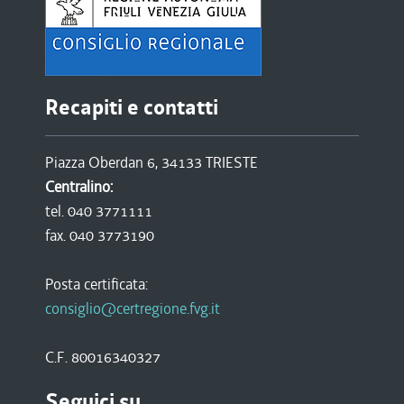
Recapiti e contatti
Piazza Oberdan 6, 34133 TRIESTE
Centralino:
tel. 040 3771111
fax. 040 3773190
Posta certificata:
consiglio@certregione.fvg.it
C.F. 80016340327
Seguici su