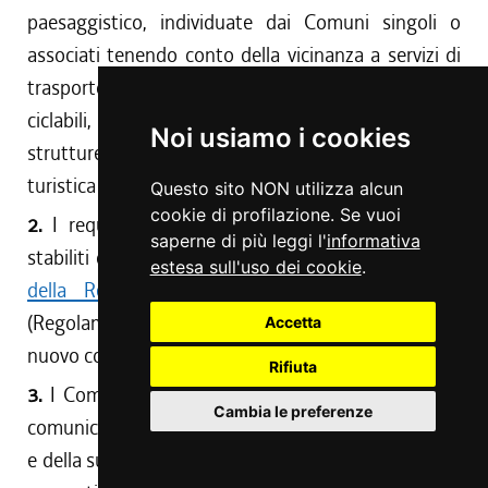
paesaggistico, individuate dai Comuni singoli o
associati tenendo conto della vicinanza a servizi di
trasporto pubblico, del collegamento con piste
ciclabili, della presenza di esercizi commerciali, di
Noi usiamo i cookies
strutture ricreative e culturali, nonché dell'offerta
turistica esistente.
Questo sito NON utilizza alcun
cookie di profilazione. Se vuoi
2.
I requisiti delle aree di cui al comma 1 sono
saperne di più leggi l'
informativa
stabiliti dall'
articolo 378 del decreto del Presidente
estesa sull'uso dei cookie
.
della Repubblica 16 dicembre 1992, n. 495
(Regolamento di esecuzione e di attuazione del
Accetta
nuovo codice della strada).
Rifiuta
3.
I Comuni, singoli o associati, danno tempestiva
Cambia le preferenze
comunicazione dei servizi forniti dall'area attrezzata
e della sua dislocazione ai soggetti pubblici e privati