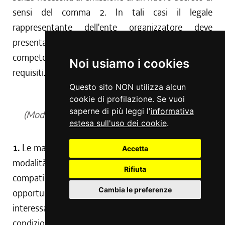
sensi del comma 2. In tali casi il legale
rappresentante dell'ente organizzatore deve
presentare alla struttura regionale o comunale
competente una dichiarazione di permanenza dei
Noi usiamo i cookies
requisiti.
Questo sito NON utilizza alcun
Art. 42
cookie di profilazione. Se vuoi
saperne di più leggi l'
informativa
(Modalità di svolgimento delle manifestazioni
estesa sull'uso dei cookie
.
fieristiche)
1.
Le manifestazioni fieristiche si svolgono secondo
Accetta
modalità organizzative dirette a garantire,
Rifiuta
compatibilmente con gli spazi disponibili, pari
Cambia le preferenze
opportunità di accesso a tutti gli operatori
interessati e qualificati per l'iniziativa. A tal fine le
condizioni contrattuali a carico degli espositori