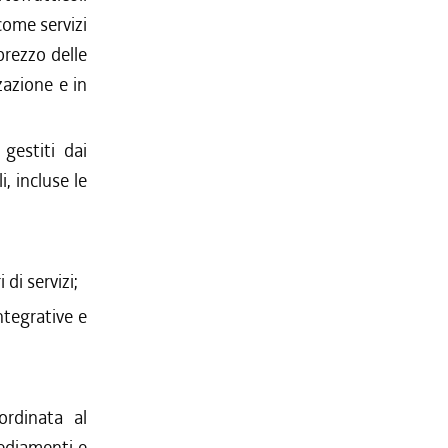
 come servizi
prezzo delle
zazione e in
 gestiti dai
i, incluse le
 di servizi;
ntegrative e
ordinata al
sediamenti e