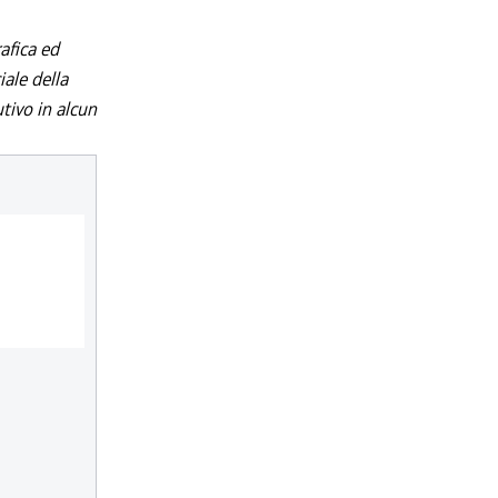
afica ed
iale della
utivo in alcun