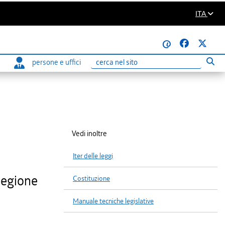
ITA
@
persone e uffici
Eseg
Ricerca
Vedi inoltre
Iter delle leggi
Regione
Costituzione
Manuale tecniche legislative