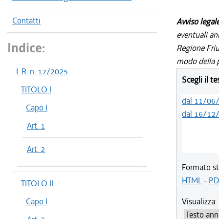
Contatti
Avviso legal
eventuali an
Indice:
Regione Friul
modo della p
L.R. n. 17/2025
Scegli il t
TITOLO I
dal 11/06
Capo I
dal 16/12
Art. 1
Art. 2
Formato st
HTML
-
PD
TITOLO II
Capo I
Visualizza: