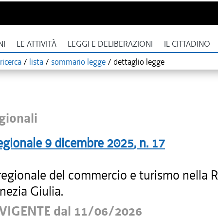
NI
LE ATTIVITÀ
LEGGI E DELIBERAZIONI
IL CITTADINO
ricerca
/
lista
/
sommario legge
/
dettaglio legge
gionali
egionale
9 dicembre 2025
, n.
17
regionale del commercio e turismo nella 
enezia Giulia.
VIGENTE dal 11/06/2026