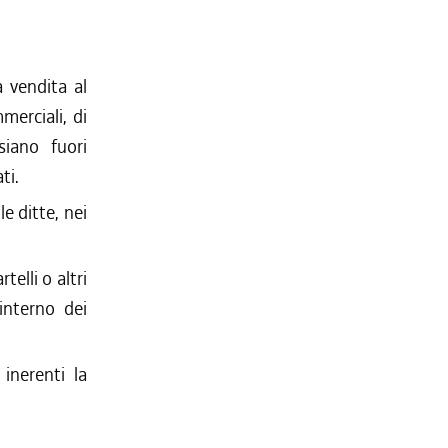
a vendita al
merciali, di
siano fuori
ti.
e ditte, nei
elli o altri
'interno dei
inerenti la