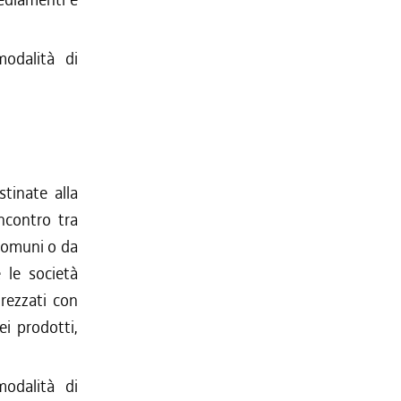
modalità di
tinate alla
incontro tra
Comuni o da
e le società
trezzati con
ei prodotti,
modalità di