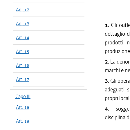
Art. 12
Art. 13
1.
Gli outl
dettaglio d
Art. 14
prodotti n
produzione,
Art. 15
2.
La denom
Art. 16
marchi e nel
Art. 17
3.
Gli opera
adeguati su
Capo III
propri locali
Art. 18
4.
I sogge
disciplina d
Art. 19