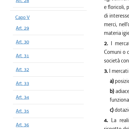
Art. 28
e floricoli,
di interess
Capo V
merci, nell
Art. 29
materia igi
Art. 30
2.
I mercat
Comuni o da 
Art. 31
società cons
Art. 32
3.
I mercati
a)
posizi
Art. 33
b)
adiace
Art. 34
funzional
c)
dotazi
Art. 35
4.
La real
Art. 36
rispetto de