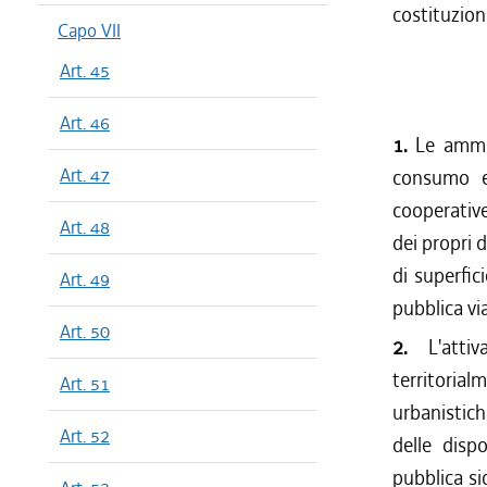
costituzione
Capo VII
Art. 45
Art. 46
1.
Le ammin
Art. 47
consumo e 
cooperative
Art. 48
dei propri d
di superfic
Art. 49
pubblica via
Art. 50
2.
L'att
territorial
Art. 51
urbanistich
Art. 52
delle disp
pubblica si