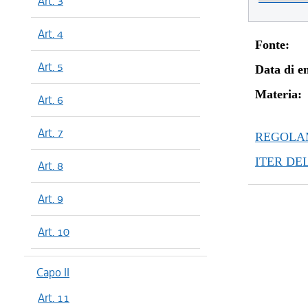
Art. 3
Art. 4
Fonte:
Art. 5
Data di en
Materia:
Art. 6
Art. 7
REGOLAM
ITER DE
Art. 8
Art. 9
Art. 10
Capo II
Art. 11