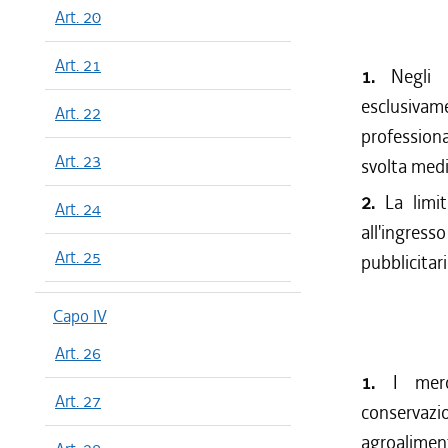
Art. 20
Art. 21
1.
Negli 
esclusivam
Art. 22
professiona
Art. 23
svolta medi
2.
La limi
Art. 24
all'ingress
Art. 25
pubblicitari
Capo IV
Art. 26
1.
I merc
Art. 27
conservazio
agroaliment