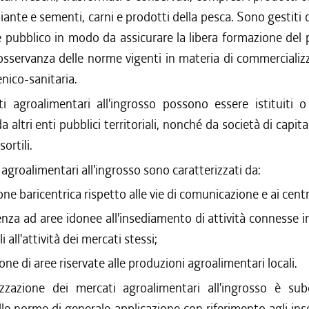
 piante e sementi, carni e prodotti della pesca. Sono gestiti
e pubblico in modo da assicurare la libera formazione del 
'osservanza delle norme vigenti in materia di commercializ
enico-sanitaria.
i agroalimentari all'ingrosso possono essere istituiti o
altri enti pubblici territoriali, nonché da società di capital
ortili.
 agroalimentari all'ingrosso sono caratterizzati da:
one baricentrica rispetto alle vie di comunicazione e ai centri
nza ad aree idonee all'insediamento di attività connesse i
i all'attività dei mercati stessi;
one di aree riservate alle produzioni agroalimentari locali.
izzazione dei mercati agroalimentari all'ingrosso è sub
lle norme di generale applicazione con riferimento agli in