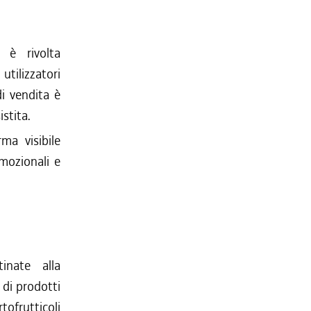
a è rivolta
tilizzatori
di vendita è
istita.
ma visibile
omozionali e
inate alla
 di prodotti
tofrutticoli