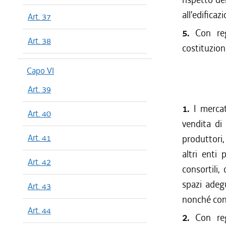
all'edificaz
Art. 37
5.
Con reg
Art. 38
costituzione
Capo VI
Art. 39
1.
I merca
Art. 40
vendita di 
Art. 41
produttori
altri enti 
Art. 42
consortili,
spazi adegu
Art. 43
nonché con s
Art. 44
2.
Con reg