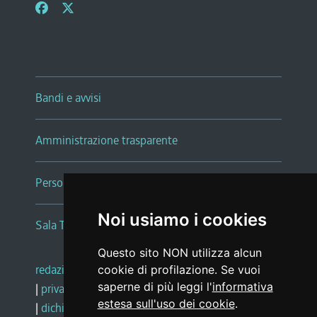
Bandi e avvisi
Amministrazione trasparente
Persone e Uffici
Noi usiamo i cookies
Sala Tiziano Tessitori
Questo sito NON utilizza alcun
redazione web
|
note legali
|
glossario
cookie di profilazione. Se vuoi
saperne di più leggi l'
informativa
|
privacy
|
social media policy
estesa sull'uso dei cookie
.
|
dichiarazione di accessibilità
|
feedback