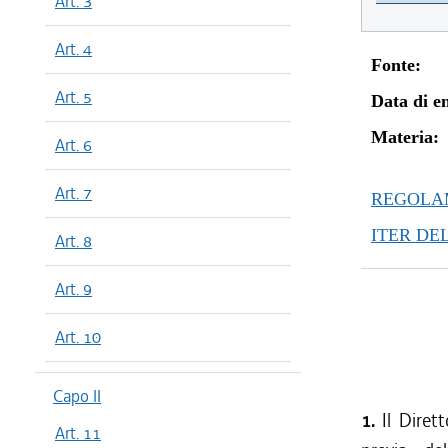
Art. 3
Art. 4
Fonte:
Art. 5
Data di en
Materia:
Art. 6
Art. 7
REGOLAM
ITER DE
Art. 8
Art. 9
Art. 10
Capo II
1.
Il Diret
Art. 11