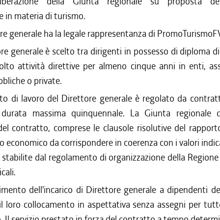
liberazione della Giunta regionale su proposta dell
in materia di turismo.
tore generale ha la legale rappresentanza di PromoTurismoF
ore generale è scelto tra dirigenti in possesso di diploma di
lto attività direttive per almeno cinque anni in enti, as
bliche o private.
rto di lavoro del Direttore generale è regolato da contratt
i durata massima quinquennale. La Giunta regionale d
el contratto, comprese le clausole risolutive del rapport
 economico da corrispondere in coerenza con i valori indi
 stabilite dal regolamento di organizzazione della Regione 
cali.
rimento dell'incarico di Direttore generale a dipendenti d
l loro collocamento in aspettativa senza assegni per tutt
o. Il servizio prestato in forza del contratto a tempo determ