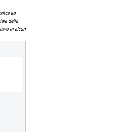
afica ed
iale della
utivo in alcun