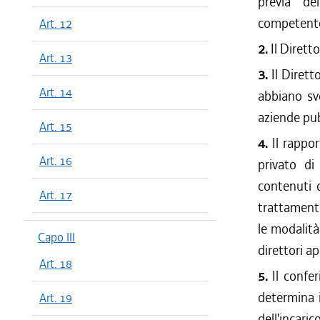
previa de
competente 
Art. 12
2.
Il Diret
Art. 13
3.
Il Dirett
Art. 14
abbiano svo
aziende pub
Art. 15
4.
Il rappo
Art. 16
privato d
contenuti d
Art. 17
trattamento
le modalità
Capo III
direttori api
Art. 18
5.
Il confe
determina i
Art. 19
dell'incaric