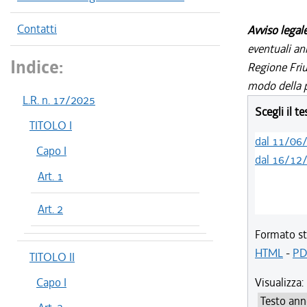
Contatti
Avviso legal
eventuali an
Indice:
Regione Friul
modo della p
L.R. n. 17/2025
Scegli il t
TITOLO I
dal 11/06
Capo I
dal 16/12
Art. 1
Art. 2
Formato st
HTML
-
PD
TITOLO II
Capo I
Visualizza: