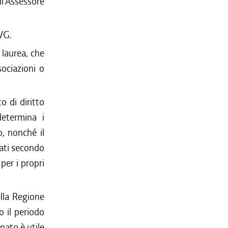
'Assessore
VG.
 laurea, che
sociazioni o
o di diritto
etermina i
o, nonché il
cati secondo
per i propri
ella Regione
o il periodo
inato è utile