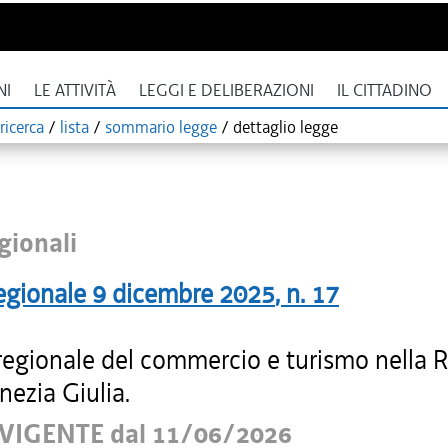
NI
LE ATTIVITÀ
LEGGI E DELIBERAZIONI
IL CITTADINO
ricerca
/
lista
/
sommario legge
/
dettaglio legge
gionali
egionale
9 dicembre 2025
, n.
17
regionale del commercio e turismo nella 
enezia Giulia.
VIGENTE dal 11/06/2026