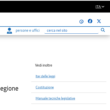
ITA
@
persone e uffici
Eseg
Ricerca
Vedi inoltre
Iter delle leggi
Regione
Costituzione
Manuale tecniche legislative