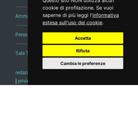
Questo sito NON utilizza alcun
cookie di profilazione. Se vuoi
saperne di più leggi l'
informativa
Amministrazione trasparente
estesa sull'uso dei cookie
.
Persone e Uffici
Accetta
Rifiuta
Sala Tiziano Tessitori
Cambia le preferenze
redazione web
|
note legali
|
glossario
|
privacy
|
social media policy
|
dichiarazione di accessibilità
|
feedback
|
cambio preferenze cookie
Realizzato da