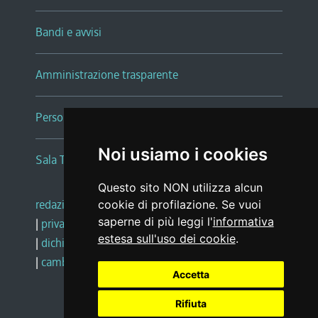
Bandi e avvisi
Amministrazione trasparente
Persone e Uffici
Noi usiamo i cookies
Sala Tiziano Tessitori
Questo sito NON utilizza alcun
redazione web
|
note legali
|
glossario
cookie di profilazione. Se vuoi
saperne di più leggi l'
informativa
|
privacy
|
social media policy
estesa sull'uso dei cookie
.
|
dichiarazione di accessibilità
|
feedback
|
cambio preferenze cookie
Accetta
Rifiuta
Realizzato da