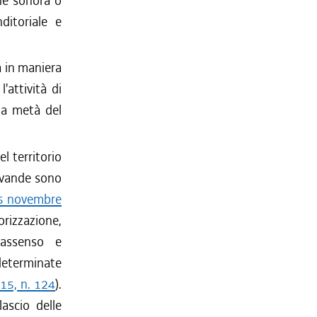
one sonora o
ditoriale e
a in maniera
'attività di
la metà del
l territorio
bevande sono
25 novembre
izzazione,
o assenso e
 determinate
015, n. 124
).
lascio delle