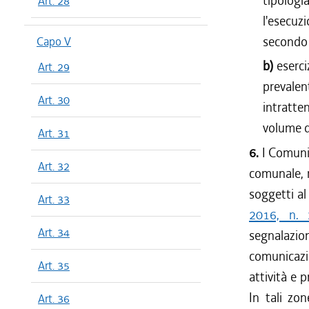
tipologi
Art. 28
l'esecuz
secondo 
Capo V
b)
eserci
Art. 29
prevalen
Art. 30
intratte
volume d'
Art. 31
6.
I Comuni 
Art. 32
comunale, n
soggetti al
Art. 33
2016, n. 
Art. 34
segnalazio
comunicazio
Art. 35
attività e p
In tali zon
Art. 36