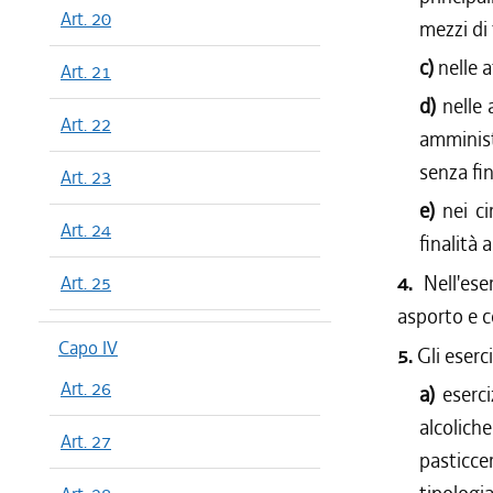
Art. 20
mezzi di
c)
nelle 
Art. 21
d)
nelle 
Art. 22
amminist
senza fin
Art. 23
e)
nei ci
Art. 24
finalità a
4.
Nell'es
Art. 25
asporto e c
Capo IV
5.
Gli eserc
Art. 26
a)
eserc
alcolic
Art. 27
pasticce