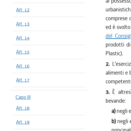
al possesso 
urbanistich
Art. 12
comprese qu
Art. 13
ed è svolto
del Consig
Art. 14
prodotti d
Art. 15
Plastic).
2.
L'eserci
Art. 16
alimenti e
Art. 17
competent
3.
È altre
Capo III
bevande:
Art. 18
a)
negli 
b)
negli 
Art. 19
principal