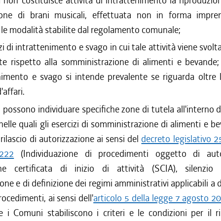
a non costituisce attività di intrattenimento la riproduzi
ione di brani musicali, effettuata non in forma impren
le modalità stabilite dal regolamento comunale;
zi di intrattenimento e svago in cui tale attività viene svolt
te rispetto alla somministrazione di alimenti e bevande; l
nimento e svago si intende prevalente se riguarda oltre 
affari.
possono individuare specifiche zone di tutela all'interno de
elle quali gli esercizi di somministrazione di alimenti e 
 rilascio di autorizzazione ai sensi del
decreto legislativo 
222
(Individuazione di procedimenti oggetto di autor
ne certificata di inizio di attività (SCIA), silenzi
ne e di definizione dei regimi amministrativi applicabili a
rocedimenti, ai sensi dell'
articolo 5 della legge 7 agosto 2
e i Comuni stabiliscono i criteri e le condizioni per il ri