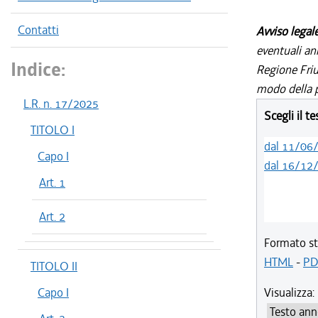
Contatti
Avviso legal
eventuali an
Indice:
Regione Friul
modo della p
L.R. n. 17/2025
Scegli il t
TITOLO I
dal 11/06
Capo I
dal 16/12
Art. 1
Art. 2
Formato st
HTML
-
PD
TITOLO II
Capo I
Visualizza: