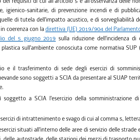
dei requisiti di cui all'articolo 5 e all'osservanza delle no
e, igienico-sanitarie, di prevenzione incendi e di pubblic
elle di tutela dell'impatto acustico, e di sorvegliabilità del
 in coerenza con la
direttiva (UE) 2019/904 del Parlament
lio del 5 giugno 2019
sulla riduzione dell'incidenza di 
i plastica sull'ambiente conosciuta come normativa SUP 
zio e il trasferimento di sede degli esercizi di sommini
 bevande sono soggetti a SCIA da presentare al SUAP terri
e.
sì soggetto a SCIA l'esercizio della somministrazione di
esercizi di intrattenimento e svago di cui al comma 5, lettera
esercizi situati all'interno delle aree di servizio delle strad
i, delle autostrade, delle stazioni dei mezzi di trasporto pu