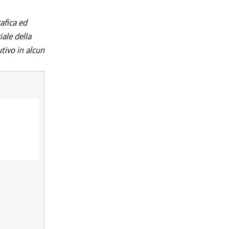
afica ed
iale della
utivo in alcun