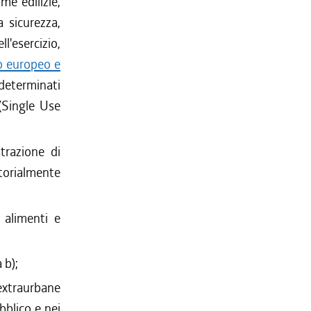
rme edilizie,
a sicurezza,
l'esercizio,
o europeo e
determinati
(Single Use
strazione di
torialmente
 alimenti e
 b);
e extraurbane
bblico e nei