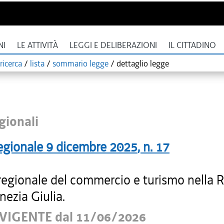
NI
LE ATTIVITÀ
LEGGI E DELIBERAZIONI
IL CITTADINO
ricerca
/
lista
/
sommario legge
/
dettaglio legge
gionali
egionale
9 dicembre 2025
, n.
17
regionale del commercio e turismo nella 
enezia Giulia.
VIGENTE dal 11/06/2026