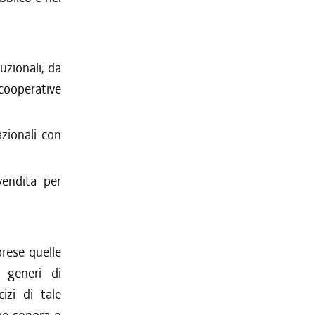
tuzionali, da
cooperative
azionali con
vendita per
prese quelle
, generi di
izi di tale