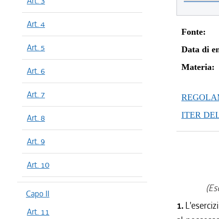
Art. 3
Art. 4
Fonte:
Art. 5
Data di en
Materia:
Art. 6
Art. 7
REGOLAM
ITER DE
Art. 8
Art. 9
Art. 10
(Ese
Capo II
1.
L'eserciz
Art. 11