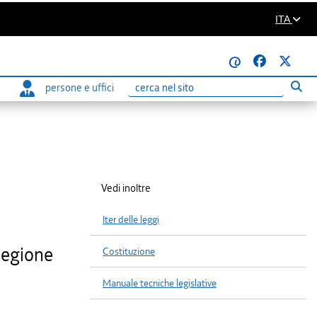
ITA
@
persone e uffici
Eseg
Ricerca
Vedi inoltre
Iter delle leggi
Regione
Costituzione
Manuale tecniche legislative