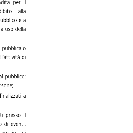
dita per il
bito alla
pubblico e a
i a uso della
, pubblica o
'attività di
al pubblico:
ersone;
inalizzati a
ti presso il
o di eventi,
ervizio di