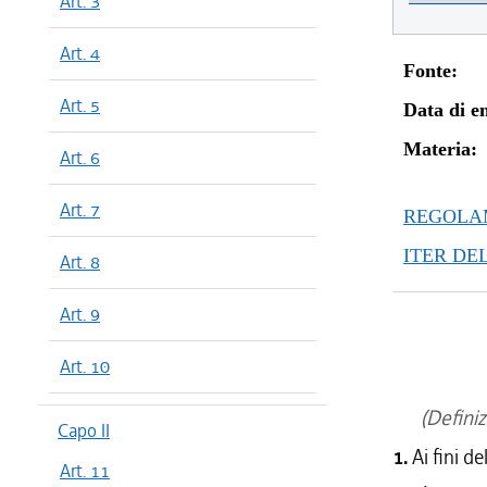
Art. 3
Art. 4
Fonte:
Art. 5
Data di en
Materia:
Art. 6
Art. 7
REGOLAM
ITER DE
Art. 8
Art. 9
Art. 10
(Definiz
Capo II
1.
Ai fini d
Art. 11