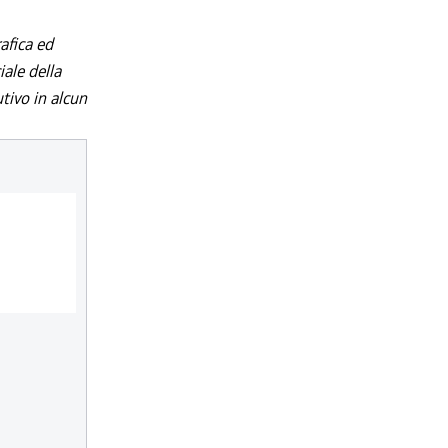
afica ed
iale della
utivo in alcun