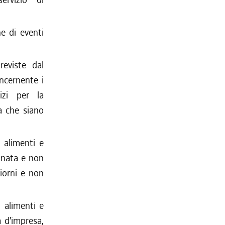
ne di eventi
previste dal
cernente i
cizi per la
a che siano
 alimenti e
onata e non
iorni e non
 alimenti e
à d'impresa,