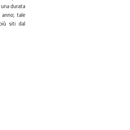
n una durata
 anno; tale
iù siti dal