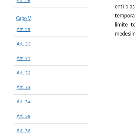
Art. 28
enti o a
temporal
Capo V
limite t
Art. 29
medesim
Art. 30
Art. 31
Art. 32
Art. 33
Art. 34
Art. 35
Art. 36