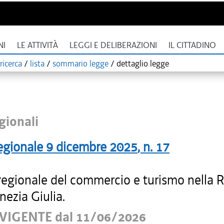
NI
LE ATTIVITÀ
LEGGI E DELIBERAZIONI
IL CITTADINO
ricerca
/
lista
/
sommario legge
/
dettaglio legge
gionali
egionale
9 dicembre 2025
, n.
17
regionale del commercio e turismo nella 
enezia Giulia.
VIGENTE dal 11/06/2026