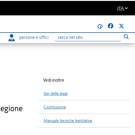
ITA
@
persone e uffici
Eseg
Ricerca
Vedi inoltre
Iter delle leggi
Regione
Costituzione
Manuale tecniche legislative