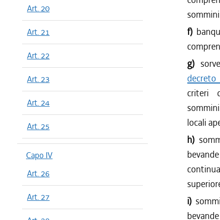
Art. 20
somminis
f)
banque
Art. 21
comprens
Art. 22
g)
sorve
decreto 
Art. 23
criteri
Art. 24
somminis
locali ap
Art. 25
h)
sommi
bevande 
Capo IV
continua
Art. 26
superior
Art. 27
i)
sommin
bevande 