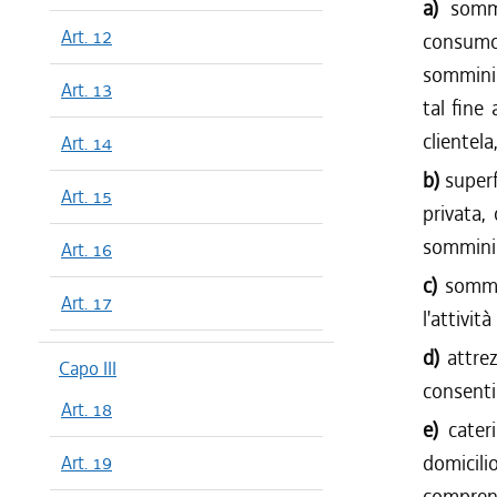
a)
sommi
Art. 12
consum
somminis
Art. 13
tal fine 
clientela
Art. 14
b)
superf
Art. 15
privata,
somminis
Art. 16
c)
sommi
Art. 17
l'attivit
d)
attrez
Capo III
consenti
Art. 18
e)
cater
domicili
Art. 19
compren