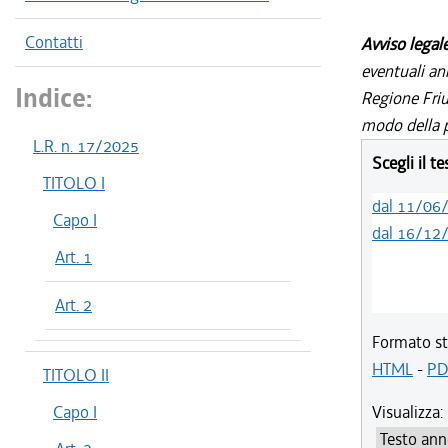
Contatti
Avviso legal
eventuali an
Indice:
Regione Friul
modo della p
L.R. n. 17/2025
Scegli il t
TITOLO I
dal 11/06
Capo I
dal 16/12
Art. 1
Art. 2
Formato st
HTML
-
PD
TITOLO II
Capo I
Visualizza: