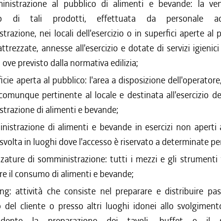
nistrazione al pubblico di alimenti e bevande: la ven
o di tali prodotti, effettuata da personale adi
trazione, nei locali dell'esercizio o in superfici aperte al 
attrezzate, annesse all'esercizio e dotate di servizi igienic
, ove previsto dalla normativa edilizia;
icie aperta al pubblico: l'area a disposizione dell'operatore
 comunque pertinente al locale e destinata all'esercizio dell
trazione di alimenti e bevande;
nistrazione di alimenti e bevande in esercizi non aperti 
à svolta in luoghi dove l'accesso è riservato a determinate p
zature di somministrazione: tutti i mezzi e gli strumenti f
re il consumo di alimenti e bevande;
ing: attività che consiste nel preparare e distribuire pas
o del cliente o presso altri luoghi idonei allo svolgiment
dente la preparazione dei tavoli, buffet e il s