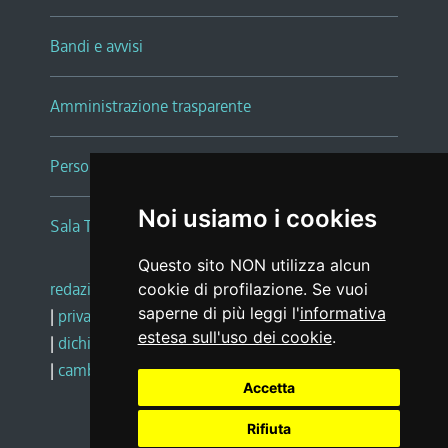
Bandi e avvisi
Amministrazione trasparente
Persone e Uffici
Noi usiamo i cookies
Sala Tiziano Tessitori
Questo sito NON utilizza alcun
redazione web
|
note legali
|
glossario
cookie di profilazione. Se vuoi
saperne di più leggi l'
informativa
|
privacy
|
social media policy
estesa sull'uso dei cookie
.
|
dichiarazione di accessibilità
|
feedback
|
cambio preferenze cookie
Accetta
Rifiuta
Realizzato da