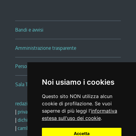
Bandi e avvisi
Amministrazione trasparente
Persone e Uffici
Noi usiamo i cookies
Sala Tiziano Tessitori
Questo sito NON utilizza alcun
redazione web
|
note legali
|
glossario
cookie di profilazione. Se vuoi
saperne di più leggi l'
informativa
|
privacy
|
social media policy
estesa sull'uso dei cookie
.
|
dichiarazione di accessibilità
|
feedback
|
cambio preferenze cookie
Accetta