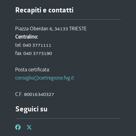
Recapiti e contatti
Piazza Oberdan 6, 34133 TRIESTE
Centralino:
tel. 040 3771111
fax. 040 3773190
Posta certificata:
consiglio@certregione.fvg.it
C.F. 80016340327
Seguici su