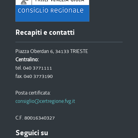
Recapiti e contatti
Piazza Oberdan 6, 34133 TRIESTE
Centralino:
tel. 040 3771111
fax. 040 3773190
Posta certificata:
consiglio@certregione.fvg.it
C.F. 80016340327
Seguici su