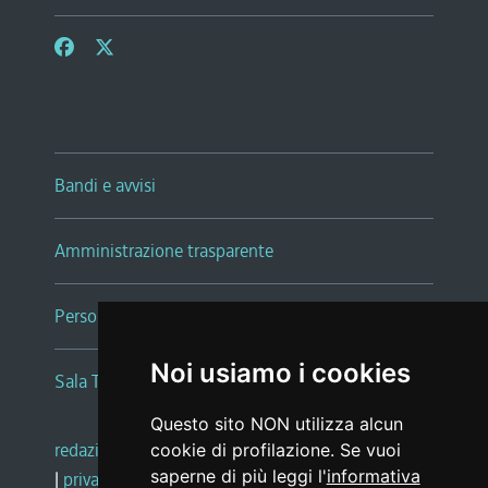
Bandi e avvisi
Amministrazione trasparente
Persone e Uffici
Noi usiamo i cookies
Sala Tiziano Tessitori
Questo sito NON utilizza alcun
redazione web
|
note legali
|
glossario
cookie di profilazione. Se vuoi
saperne di più leggi l'
informativa
|
privacy
|
social media policy