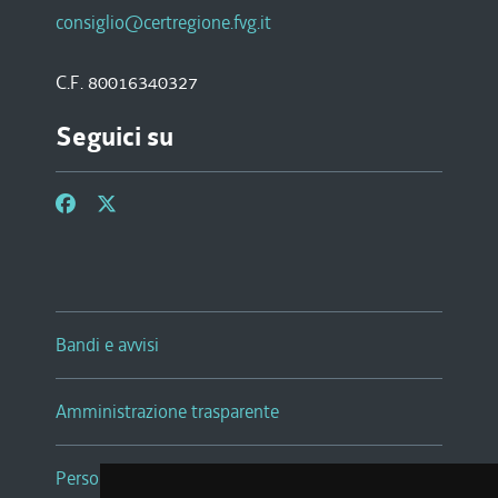
consiglio@certregione.fvg.it
C.F. 80016340327
Seguici su
Bandi e avvisi
Amministrazione trasparente
Persone e Uffici