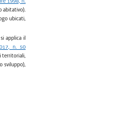
re 1998, n.
o abitativo).
uogo ubicati,
i applica il
2017, n. 50
territoriali,
o sviluppo),