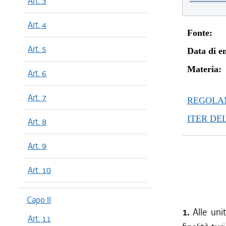
Art. 3
Art. 4
Fonte:
Art. 5
Data di en
Materia:
Art. 6
Art. 7
REGOLAM
ITER DE
Art. 8
Art. 9
Art. 10
Capo II
1.
Alle uni
Art. 11