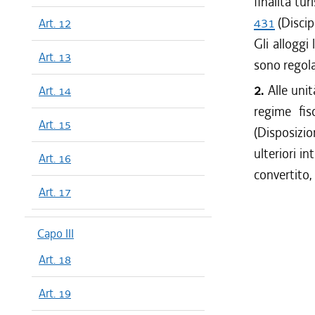
finalità tur
431
(Discipl
Art. 12
Gli alloggi 
Art. 13
sono regola
2.
Alle unit
Art. 14
regime fisc
Art. 15
(Disposizion
ulteriori i
Art. 16
convertito,
Art. 17
Capo III
Art. 18
Art. 19