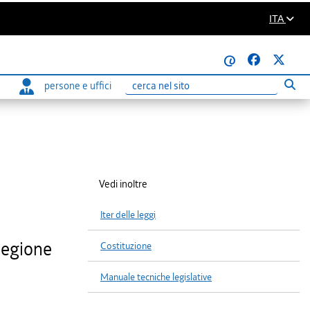
ITA
@
persone e uffici
Eseg
Ricerca
Vedi inoltre
Iter delle leggi
Regione
Costituzione
Manuale tecniche legislative