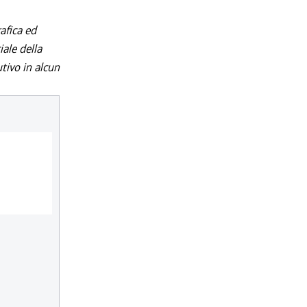
afica ed
iale della
utivo in alcun