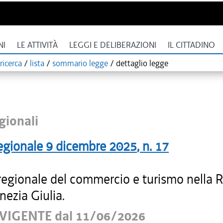
NI
LE ATTIVITÀ
LEGGI E DELIBERAZIONI
IL CITTADINO
ricerca
/
lista
/
sommario legge
/
dettaglio legge
gionali
egionale
9 dicembre 2025
, n.
17
regionale del commercio e turismo nella 
enezia Giulia.
VIGENTE dal 11/06/2026