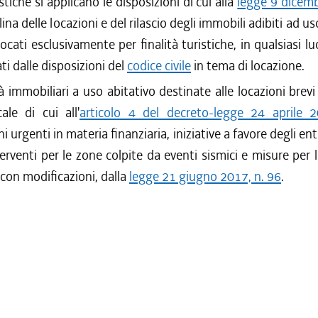
istiche si applicano le disposizioni di cui alla
legge 9 dicemb
ina delle locazioni e del rilascio degli immobili adibiti ad us
locati esclusivamente per finalità turistiche, in qualsiasi l
ti dalle disposizioni del
codice civile
in tema di locazione.
à immobiliari a uso abitativo destinate alle locazioni brevi s
ale di cui all'
articolo 4 del decreto-legge 24 aprile 
i urgenti in materia finanziaria, iniziative a favore degli enti 
nterventi per le zone colpite da eventi sismici e misure per l
 con modificazioni, dalla
legge 21 giugno 2017, n. 96
.