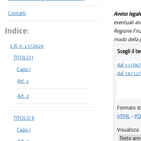
Contatti
Avviso legal
eventuali an
Indice:
Regione Friul
modo della p
L.R. n. 17/2025
Scegli il t
TITOLO I
dal 11/06
Capo I
dal 16/12
Art. 1
Art. 2
Formato st
HTML
-
PD
TITOLO II
Capo I
Visualizza: