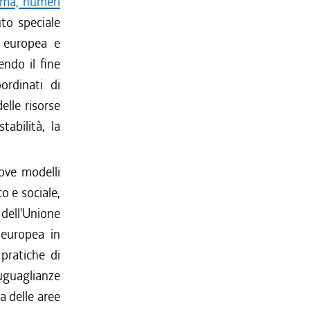
mma, numeri
to speciale
a europea e
ndo il fine
ordinati di
elle risorse
tabilità, la
ove modelli
o e sociale,
 dell'Unione
 europea in
pratiche di
uguaglianze
a delle aree