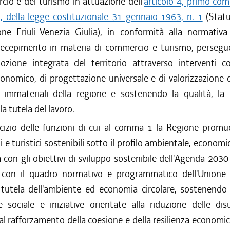
io e del turismo in attuazione dell'
articolo 4, primo co
), della legge costituzionale 31 gennaio 1963, n. 1
(Statu
one Friuli-Venezia Giulia), in conformità alla normativ
 recepimento in materia di commercio e turismo, persegue
ozione integrata del territorio attraverso interventi co
onomico, di progettazione universale e di valorizzazione d
 immateriali della regione e sostenendo la qualità, la s
la tutela del lavoro.
rcizio delle funzioni di cui al comma 1 la Regione promu
 e turistici sostenibili sotto il profilo ambientale, economic
 con gli obiettivi di sviluppo sostenibile dell'Agenda 2030
con il quadro normativo e programmatico dell'Unione
 tutela dell'ambiente ed economia circolare, sostenendo 
e sociale e iniziative orientate alla riduzione delle dis
i, al rafforzamento della coesione e della resilienza economic