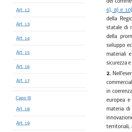
del commerc
6), 8) e 10
Art. 12
della Regi
Art. 13
statale di
della prom
Art. 14
sviluppo ec
Art. 15
materiali e
sicurezza e 
Art. 16
2.
Nell'ese
Art. 17
commerciali
in coerenza
Capo III
europea e 
materia di
Art. 18
innovazion
Art. 19
territorial