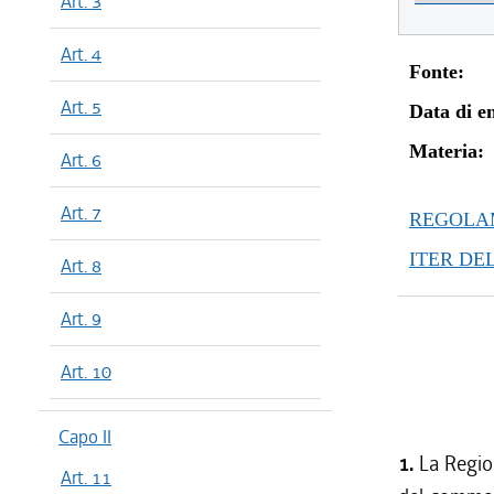
Art. 3
Art. 4
Fonte:
Art. 5
Data di en
Materia:
Art. 6
Art. 7
REGOLAM
ITER DE
Art. 8
Art. 9
Art. 10
Capo II
1.
La Regio
Art. 11