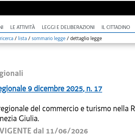
NI
LE ATTIVITÀ
LEGGI E DELIBERAZIONI
IL CITTADINO
ricerca
/
lista
/
sommario legge
/
dettaglio legge
gionali
egionale
9 dicembre 2025
, n.
17
regionale del commercio e turismo nella 
enezia Giulia.
VIGENTE dal 11/06/2026