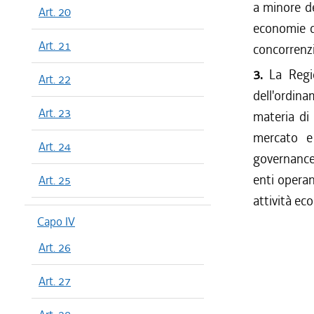
a minore de
Art. 20
economie di
Art. 21
concorrenzia
3.
La Regi
Art. 22
dell'ordina
Art. 23
materia di
mercato e 
Art. 24
governance 
enti operan
Art. 25
attività ec
Capo IV
Art. 26
Art. 27