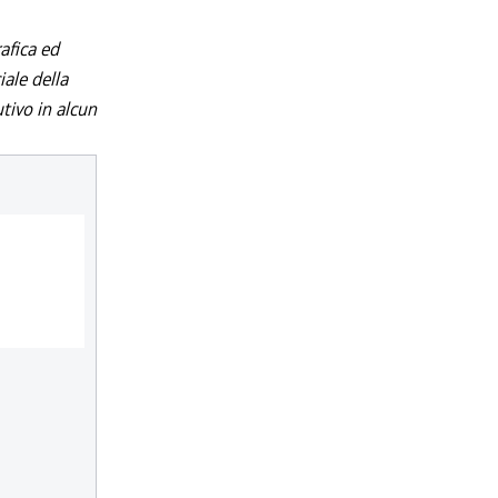
afica ed
iale della
utivo in alcun