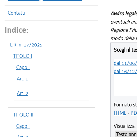
Contatti
Avviso legal
eventuali an
Indice:
Regione Friul
modo della p
L.R. n. 17/2025
Scegli il t
TITOLO I
dal 11/06
Capo I
dal 16/12
Art. 1
Art. 2
Formato st
HTML
-
PD
TITOLO II
Capo I
Visualizza: