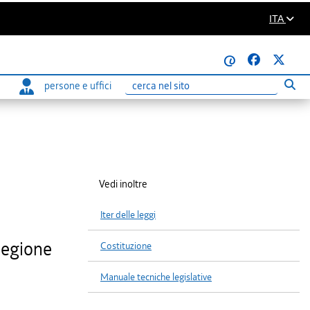
ITA
@
persone e uffici
Eseg
Ricerca
Vedi inoltre
Iter delle leggi
Regione
Costituzione
Manuale tecniche legislative