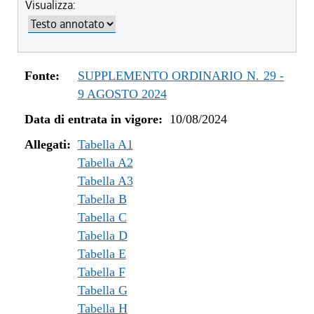
Visualizza:
dal 25/03/2025 al 04/06/2025
dal 07/03/2025 al 24/03/2025
dal 01/01/2025 al 06/03/2025
dal 27/10/2024 al 31/12/2024
Fonte:
SUPPLEMENTO ORDINARIO N. 29 -
dal 10/08/2024 al 26/10/2024
9 AGOSTO 2024
Data di entrata in vigore:
10/08/2024
Allegati:
Tabella A1
Tabella A2
Tabella A3
Tabella B
Tabella C
Tabella D
Tabella E
Tabella F
Tabella G
Tabella H