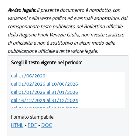
Avviso legale:
Il presente documento è riprodotto, con
variazioni nella veste grafica ed eventuali annotazioni, dal
corrispondente testo pubblicato nel Bollettino ufficiale
della Regione Friuli Venezia Giulia, non riveste carattere
di ufficialità e non è sostitutivo in alcun modo della
pubblicazione ufficiale avente valore legale.
Scegli il testo vigente nel periodo:
dal 11/06/2026
dal 01/02/2026 al 10/06/2026
dal 01/01/2026 al 31/01/2026
dal 16/12/2025 al 31/12/2025
dal 21/10/2025 al 15/12/2025
dal 08/08/2025 al 20/10/2025
Formato stampabile:
dal 10/07/2025 al 07/08/2025
HTML
-
PDF
-
DOC
dal 05/06/2025 al 09/07/2025