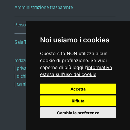
Amministrazione trasparente
Persone e Uffici
Noi usiamo i cookies
Sala Tiziano Tessitori
Questo sito NON utilizza alcun
redazione web
|
note legali
|
glossario
cookie di profilazione. Se vuoi
saperne di più leggi l'
informativa
|
privacy
|
social media policy
estesa sull'uso dei cookie
.
|
dichiarazione di accessibilità
|
feedback
|
cambio preferenze cookie
Accetta
Rifiuta
Realizzato da
Cambia le preferenze