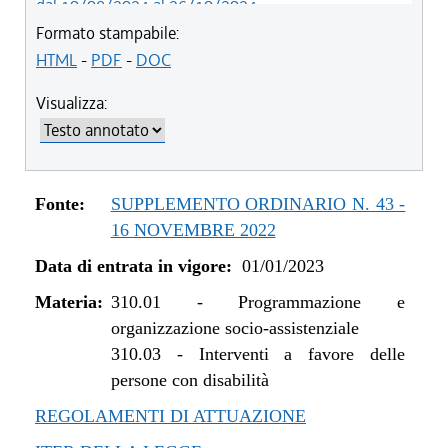
dal 10/08/2024 al 26/10/2024
dal 01/01/2024 al 09/08/2024
Formato stampabile:
dal 07/03/2023 al 31/12/2023
HTML
-
PDF
-
DOC
dal 01/01/2023 al 06/03/2023
Visualizza:
Fonte:
SUPPLEMENTO ORDINARIO N. 43 -
16 NOVEMBRE 2022
Data di entrata in vigore:
01/01/2023
Materia:
310.01
-
Programmazione e
organizzazione socio-assistenziale
310.03
-
Interventi a favore delle
persone con disabilità
REGOLAMENTI DI ATTUAZIONE