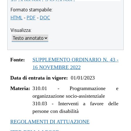
dal 10/08/2024 al 26/10/2024
dal 01/01/2024 al 09/08/2024
Formato stampabile:
dal 07/03/2023 al 31/12/2023
HTML
-
PDF
-
DOC
dal 01/01/2023 al 06/03/2023
Visualizza:
Fonte:
SUPPLEMENTO ORDINARIO N. 43 -
16 NOVEMBRE 2022
Data di entrata in vigore:
01/01/2023
Materia:
310.01
-
Programmazione e
organizzazione socio-assistenziale
310.03
-
Interventi a favore delle
persone con disabilità
REGOLAMENTI DI ATTUAZIONE