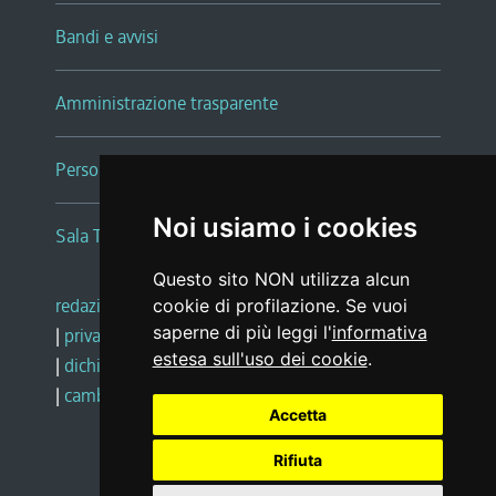
Bandi e avvisi
Amministrazione trasparente
Persone e Uffici
Noi usiamo i cookies
Sala Tiziano Tessitori
Questo sito NON utilizza alcun
redazione web
|
note legali
|
glossario
cookie di profilazione. Se vuoi
saperne di più leggi l'
informativa
|
privacy
|
social media policy
estesa sull'uso dei cookie
.
|
dichiarazione di accessibilità
|
feedback
|
cambio preferenze cookie
Accetta
Rifiuta
Realizzato da