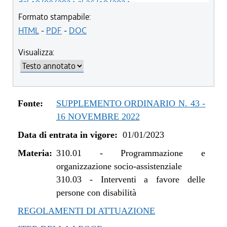
dal 10/08/2024 al 26/10/2024
dal 01/01/2024 al 09/08/2024
Formato stampabile:
dal 07/03/2023 al 31/12/2023
HTML
-
PDF
-
DOC
dal 01/01/2023 al 06/03/2023
Visualizza:
Fonte:
SUPPLEMENTO ORDINARIO N. 43 -
16 NOVEMBRE 2022
Data di entrata in vigore:
01/01/2023
Materia:
310.01
-
Programmazione e
organizzazione socio-assistenziale
310.03
-
Interventi a favore delle
persone con disabilità
REGOLAMENTI DI ATTUAZIONE