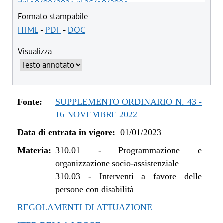
dal 10/08/2024 al 26/10/2024
dal 01/01/2024 al 09/08/2024
Formato stampabile:
dal 07/03/2023 al 31/12/2023
HTML
-
PDF
-
DOC
dal 01/01/2023 al 06/03/2023
Visualizza:
Fonte:
SUPPLEMENTO ORDINARIO N. 43 -
16 NOVEMBRE 2022
Data di entrata in vigore:
01/01/2023
Materia:
310.01
-
Programmazione e
organizzazione socio-assistenziale
310.03
-
Interventi a favore delle
persone con disabilità
REGOLAMENTI DI ATTUAZIONE