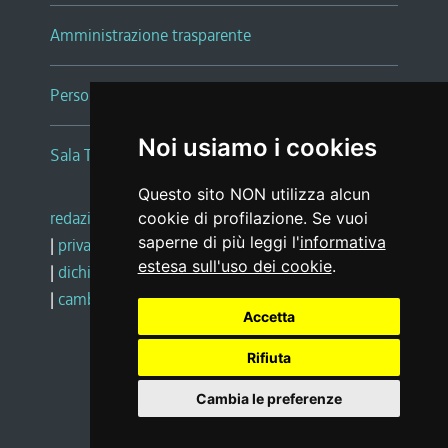
Amministrazione trasparente
Persone e Uffici
Noi usiamo i cookies
Sala Tiziano Tessitori
Questo sito NON utilizza alcun
redazione web
|
note legali
|
glossario
cookie di profilazione. Se vuoi
saperne di più leggi l'
informativa
|
privacy
|
social media policy
estesa sull'uso dei cookie
.
|
dichiarazione di accessibilità
|
feedback
|
cambio preferenze cookie
Accetta
Rifiuta
Realizzato da
Cambia le preferenze