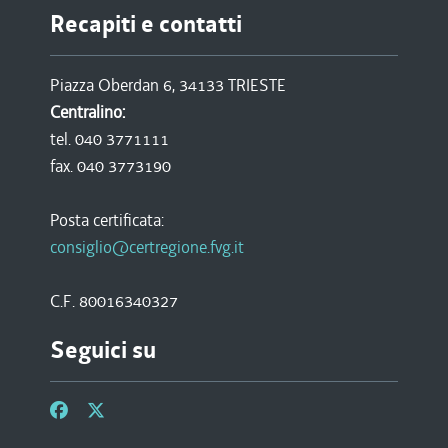
Recapiti e contatti
Piazza Oberdan 6, 34133 TRIESTE
Centralino:
tel. 040 3771111
fax. 040 3773190
Posta certificata:
consiglio@certregione.fvg.it
C.F. 80016340327
Seguici su