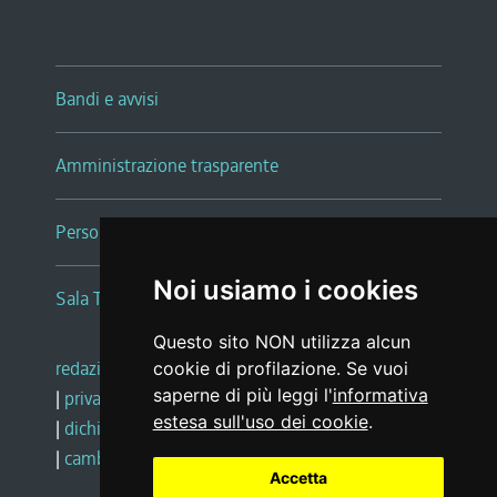
Bandi e avvisi
Amministrazione trasparente
Persone e Uffici
Noi usiamo i cookies
Sala Tiziano Tessitori
Questo sito NON utilizza alcun
redazione web
|
note legali
|
glossario
cookie di profilazione. Se vuoi
saperne di più leggi l'
informativa
|
privacy
|
social media policy
estesa sull'uso dei cookie
.
|
dichiarazione di accessibilità
|
feedback
|
cambio preferenze cookie
Accetta