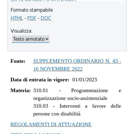
dal 10/08/2024 al 26/10/2024
dal 01/01/2024 al 09/08/2024
Formato stampabile:
dal 07/03/2023 al 31/12/2023
HTML
-
PDF
-
DOC
dal 01/01/2023 al 06/03/2023
Visualizza:
Fonte:
SUPPLEMENTO ORDINARIO N. 43 -
16 NOVEMBRE 2022
Data di entrata in vigore:
01/01/2023
Materia:
310.01
-
Programmazione e
organizzazione socio-assistenziale
310.03
-
Interventi a favore delle
persone con disabilità
REGOLAMENTI DI ATTUAZIONE