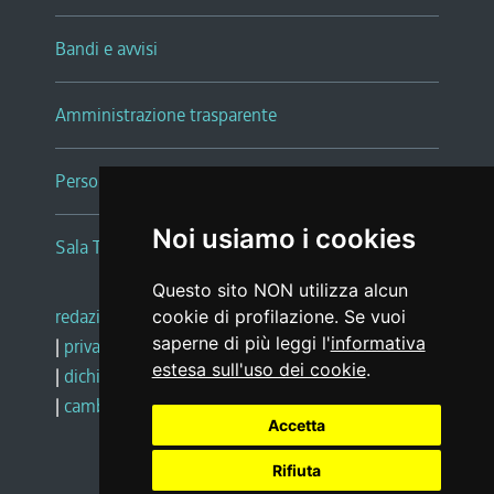
Bandi e avvisi
Amministrazione trasparente
Persone e Uffici
Noi usiamo i cookies
Sala Tiziano Tessitori
Questo sito NON utilizza alcun
redazione web
|
note legali
|
glossario
cookie di profilazione. Se vuoi
saperne di più leggi l'
informativa
|
privacy
|
social media policy
estesa sull'uso dei cookie
.
|
dichiarazione di accessibilità
|
feedback
|
cambio preferenze cookie
Accetta
Rifiuta
Realizzato da