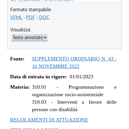
dal 10/08/2024 al 26/10/2024
dal 01/01/2024 al 09/08/2024
Formato stampabile:
dal 07/03/2023 al 31/12/2023
HTML
-
PDF
-
DOC
dal 01/01/2023 al 06/03/2023
Visualizza:
Fonte:
SUPPLEMENTO ORDINARIO N. 43 -
16 NOVEMBRE 2022
Data di entrata in vigore:
01/01/2023
Materia:
310.01
-
Programmazione e
organizzazione socio-assistenziale
310.03
-
Interventi a favore delle
persone con disabilità
REGOLAMENTI DI ATTUAZIONE