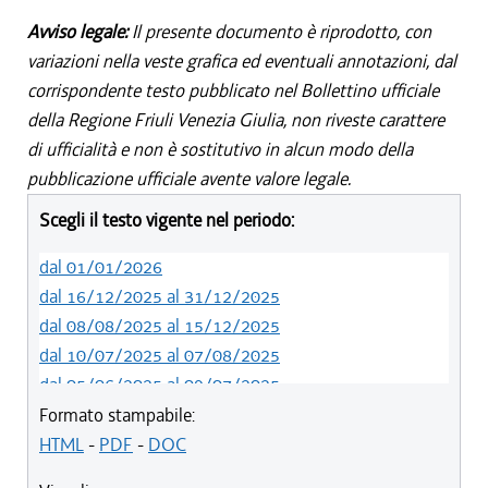
Avviso legale:
Il presente documento è riprodotto, con
variazioni nella veste grafica ed eventuali annotazioni, dal
corrispondente testo pubblicato nel Bollettino ufficiale
della Regione Friuli Venezia Giulia, non riveste carattere
di ufficialità e non è sostitutivo in alcun modo della
pubblicazione ufficiale avente valore legale.
Scegli il testo vigente nel periodo:
dal 01/01/2026
dal 16/12/2025 al 31/12/2025
dal 08/08/2025 al 15/12/2025
dal 10/07/2025 al 07/08/2025
dal 05/06/2025 al 09/07/2025
dal 14/05/2024 al 04/06/2025
Formato stampabile:
dal 12/08/2023 al 13/05/2024
HTML
-
PDF
-
DOC
dal 01/01/2023 al 11/08/2023