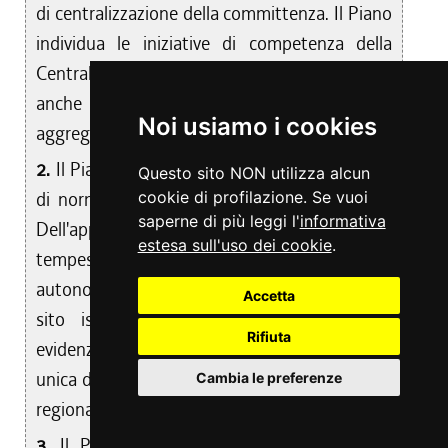
di centralizzazione della committenza. Il Piano
individua le iniziative di competenza della
Centrale unica di committenza regionale,
anche nella sua qualità di soggetto
Noi usiamo i cookies
aggregatore.
2.
Il Piano di cui al comma 1 viene approvato,
Questo sito NON utilizza alcun
di norma, entro il 31 gennaio di ogni anno.
cookie di profilazione. Se vuoi
saperne di più leggi l'
informativa
Dell'approvazione del Piano viene
estesa sull'uso dei cookie
.
tempestivamente informato il Consiglio delle
autonomie locali. Il Piano viene pubblicato sul
Accetta
sito istituzionale della Regione, dandone
Rifiuta
evidenza anche sul portale web della Centrale
unica di committenza - soggetto aggregatore
Cambia le preferenze
regionale.
3.
Il Piano di cui al comma 1 può essere