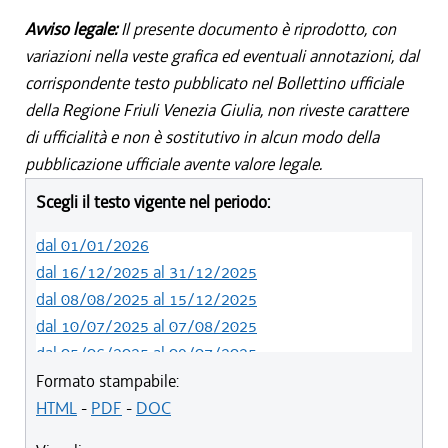
Avviso legale:
Il presente documento è riprodotto, con
variazioni nella veste grafica ed eventuali annotazioni, dal
corrispondente testo pubblicato nel Bollettino ufficiale
della Regione Friuli Venezia Giulia, non riveste carattere
di ufficialità e non è sostitutivo in alcun modo della
pubblicazione ufficiale avente valore legale.
Scegli il testo vigente nel periodo:
dal 01/01/2026
dal 16/12/2025 al 31/12/2025
dal 08/08/2025 al 15/12/2025
dal 10/07/2025 al 07/08/2025
dal 05/06/2025 al 09/07/2025
dal 14/05/2024 al 04/06/2025
Formato stampabile:
dal 12/08/2023 al 13/05/2024
HTML
-
PDF
-
DOC
dal 01/01/2023 al 11/08/2023