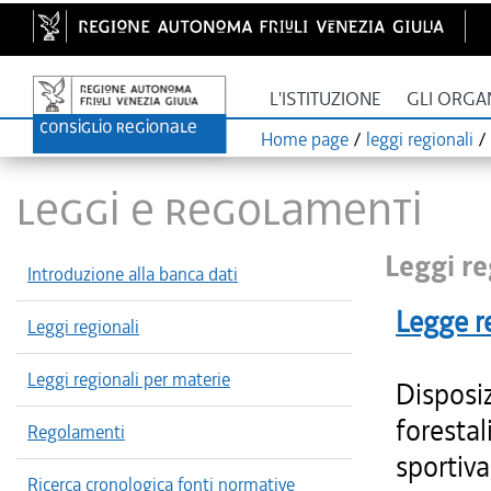
L'ISTITUZIONE
GLI ORGA
Home page
/
leggi regionali
/
LEGGI E REGOLAMENTI
Leggi re
Introduzione alla banca dati
Legge r
Leggi regionali
Leggi regionali per materie
Disposiz
forestal
Regolamenti
sportiva
Ricerca cronologica fonti normative