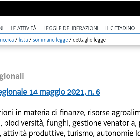
NI
LE ATTIVITÀ
LEGGI E DELIBERAZIONI
IL CITTADINO
ricerca
/
lista
/
sommario legge
/
dettaglio legge
gionali
egionale
14 maggio 2021
, n.
6
ioni in materia di finanze, risorse agroali
i, biodiversità, funghi, gestione venatoria,
, attività produttive, turismo, autonomie lo