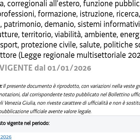
a, corregionali all’estero, funzione pubblic
professioni, formazione, istruzione, ricerca
, patrimonio, demanio, sistemi informativi
utture, territorio, viabilità, ambiente, energ
 sport, protezione civile, salute, politiche s
ttore (Legge regionale multisettoriale 202
VIGENTE dal 01/01/2026
e:
Il presente documento è riprodotto, con variazioni nella veste gr
notazioni, dal corrispondente testo pubblicato nel Bollettino uffic
i Venezia Giulia, non riveste carattere di ufficialità e non è sostit
ubblicazione ufficiale avente valore legale.
esto vigente nel periodo:
/2026