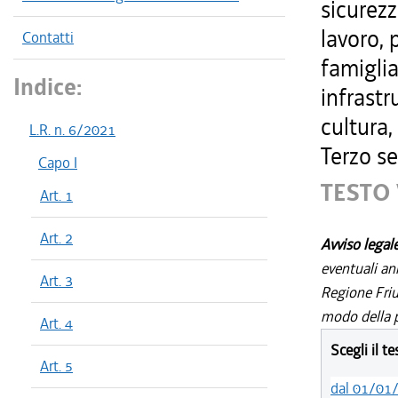
sicurezz
lavoro, 
Contatti
famiglia
Indice:
infrastr
cultura,
L.R. n. 6/2021
Terzo se
Capo I
TESTO 
Art. 1
Art. 2
Avviso legal
eventuali an
Art. 3
Regione Friul
modo della p
Art. 4
Scegli il t
Art. 5
dal 01/01