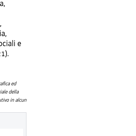
a,
,
,
ia,
ociali e
1).
afica ed
iale della
utivo in alcun