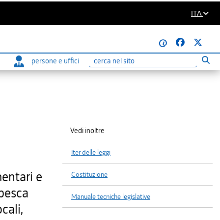
ITA
@
persone e uffici
Eseg
Ricerca
Vedi inoltre
Iter delle leggi
mentari e
Costituzione
 pesca
Manuale tecniche legislative
cali,