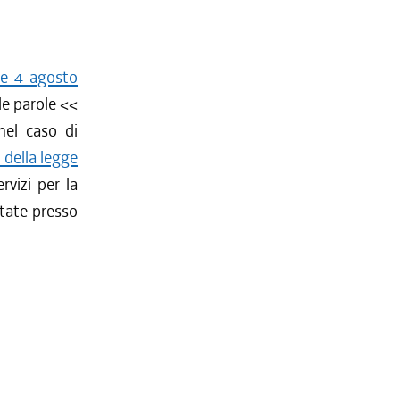
le 4 agosto
le parole <<
nel caso di
6 della legge
rvizi per la
etate presso