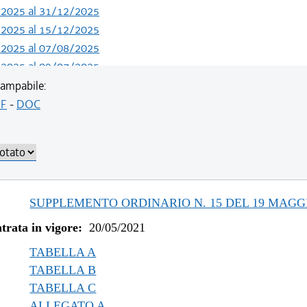
/2025 al 31/12/2025
/2025 al 15/12/2025
/2025 al 07/08/2025
/2025 al 09/07/2025
/2024 al 04/06/2025
ampabile:
/2023 al 13/05/2024
F
-
DOC
/2023 al 11/08/2023
/2022 al 31/12/2022
/2022 al 03/08/2022
/2022 al 13/06/2022
/2021 al 31/12/2021
SUPPLEMENTO ORDINARIO N. 15 DEL 19 MAGGI
/2021 al 09/12/2021
trata in vigore:
20/05/2021
/2021 al 05/11/2021
/2021 al 11/08/2021
TABELLA A
TABELLA B
TABELLA C
ALLEGATO A