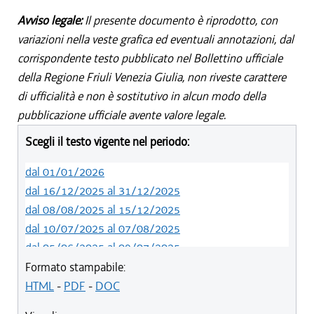
Avviso legale:
Il presente documento è riprodotto, con
variazioni nella veste grafica ed eventuali annotazioni, dal
corrispondente testo pubblicato nel Bollettino ufficiale
della Regione Friuli Venezia Giulia, non riveste carattere
di ufficialità e non è sostitutivo in alcun modo della
pubblicazione ufficiale avente valore legale.
Scegli il testo vigente nel periodo:
dal 01/01/2026
dal 16/12/2025 al 31/12/2025
dal 08/08/2025 al 15/12/2025
dal 10/07/2025 al 07/08/2025
dal 05/06/2025 al 09/07/2025
dal 14/05/2024 al 04/06/2025
Formato stampabile:
dal 12/08/2023 al 13/05/2024
HTML
-
PDF
-
DOC
dal 01/01/2023 al 11/08/2023