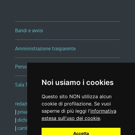
Bandi e avvisi
Amministrazione trasparente
Persone e Uffici
Noi usiamo i cookies
Sala Tiziano Tessitori
Questo sito NON utilizza alcun
redazione web
|
note legali
|
glossario
cookie di profilazione. Se vuoi
saperne di più leggi l'
informativa
|
privacy
|
social media policy
estesa sull'uso dei cookie
.
|
dichiarazione di accessibilità
|
feedback
|
cambio preferenze cookie
Accetta