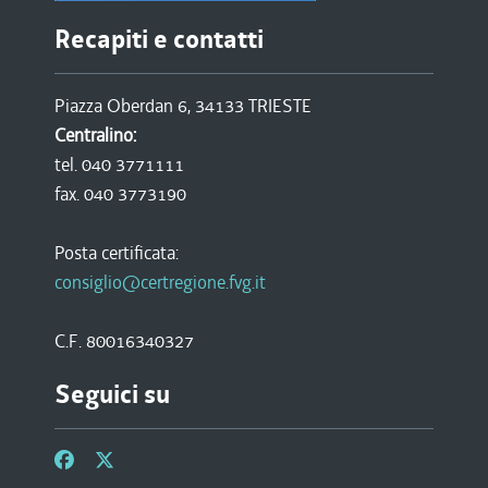
Recapiti e contatti
Piazza Oberdan 6, 34133 TRIESTE
Centralino:
tel. 040 3771111
fax. 040 3773190
Posta certificata:
consiglio@certregione.fvg.it
C.F. 80016340327
Seguici su