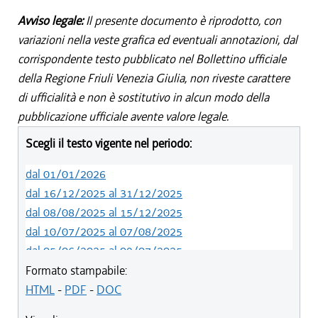
Avviso legale:
Il presente documento è riprodotto, con
variazioni nella veste grafica ed eventuali annotazioni, dal
corrispondente testo pubblicato nel Bollettino ufficiale
della Regione Friuli Venezia Giulia, non riveste carattere
di ufficialità e non è sostitutivo in alcun modo della
pubblicazione ufficiale avente valore legale.
Scegli il testo vigente nel periodo:
dal 01/01/2026
dal 16/12/2025 al 31/12/2025
dal 08/08/2025 al 15/12/2025
dal 10/07/2025 al 07/08/2025
dal 05/06/2025 al 09/07/2025
dal 14/05/2024 al 04/06/2025
Formato stampabile:
dal 12/08/2023 al 13/05/2024
HTML
-
PDF
-
DOC
dal 01/01/2023 al 11/08/2023