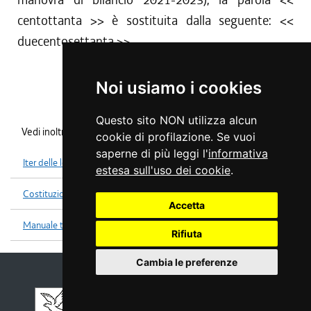
centottanta
>> è sostituita dalla seguente: <<
duecentosettanta
>>.
Noi usiamo i cookies
Questo sito NON utilizza alcun
Vedi inoltre
cookie di profilazione. Se vuoi
saperne di più leggi l'
informativa
Iter delle leggi
estesa sull'uso dei cookie
.
Costituzione
Accetta
Manuale tecniche legislative
Rifiuta
Cambia le preferenze